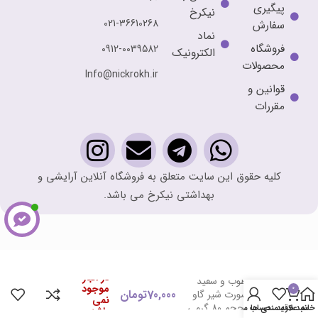
پیگیری
نیکرخ
021-36610268
سفارش
نماد
فروشگاه
0912-0039582
الکترونیک
محصولات
Info@nickrokh.ir
قوانین و
مقررات
کلیه حقوق این سایت متعلق به فروشگاه آنلاین آرایشی و
بهداشتی نیکرخ می باشد.
در انبار
کرم مرطوب و سفید
موجود
0
70,000
تومان
کننده صورت شیر گاو
نمی
ایمیجز حجم 80 گرمی
خانه
سبد خرید
علاقه مندی ها
حساب من
باشد