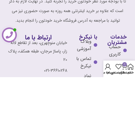
تا با بودجه مورد نظر خودتون خرید را تجربه کنید. در نهایت لازم به ذکر
است که علاوه بر خرید اینترنتی همه روزه به صورت حضوری نیز می
توانید با مراجعه به آدرس فروشگاه خرید خودتون را انجام بدید.
ارتباط با ما
خدمات
با نیکرخ
وبلاگ
مشتریان
خیابان منوچهری، بعد از تقاطع لاله
حساب
آموزشی
زار، پاساژ مرجان، طبقه همکف، پلاک
کاربری
تماس با
20
پیگیری
0
نیکرخ
021-36610268
سفارش
خانه
سبد خرید
علاقه مندی ها
حساب من
نماد
فروشگاه
0912-0039582
الکترونیک
محصولات
Info@nickrokh.ir
قوانین و
مقررات