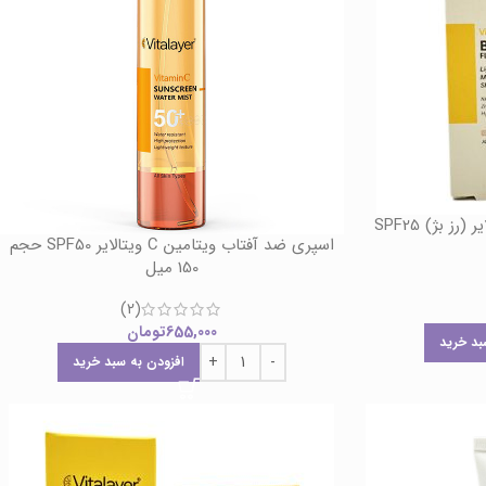
بی بی (BB) کرم ویتامین C ویتالایر (رز بژ) SPF25
اسپری ضد آفتاب ویتامین C ویتالایر SPF50 حجم
150 میل
(2)
655,000
تومان
بد خرید
افزودن به سبد خرید