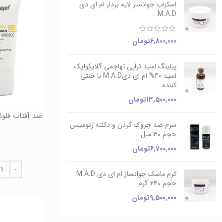
اسکراب جوانساز لایه بردار ام ای دی
M.A.D
6,800,000
تومان
پیلینگ اسید تراپی تهاجمی گلایکولیک
اسید 40% ام ای دیM.A.D با خنثی
کننده
13,500,000
تومان
سرم ضد چروک گردن و دکلته ژنوسیس
حجم 30 میل
6,700,000
تومان
کرم ماسک جوانساز ام ای دی M.A.D
حجم 240 گرم
9,500,000
تومان