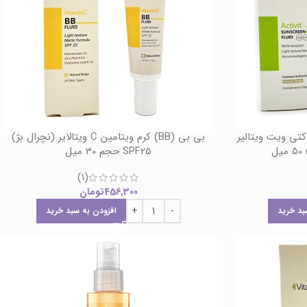
تی ویت ویتالیر
بی بی (BB) کرم ویتامین C ویتالایر (نچرال بژ)
SPF25 حجم 30 میل
(1)
456,300
تومان
بد خرید
افزودن به سبد خرید