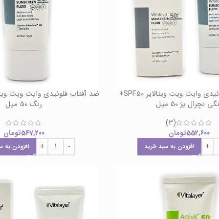
ضد آفتاب فلوئیدی وایت ویت ویتالایر SPF50+
گی نچرال بژ 50 میل
رنگ 50 میل
(3)
552,600
تومان
547,200
تومان
افزودن به سبد خرید
افزودن به س