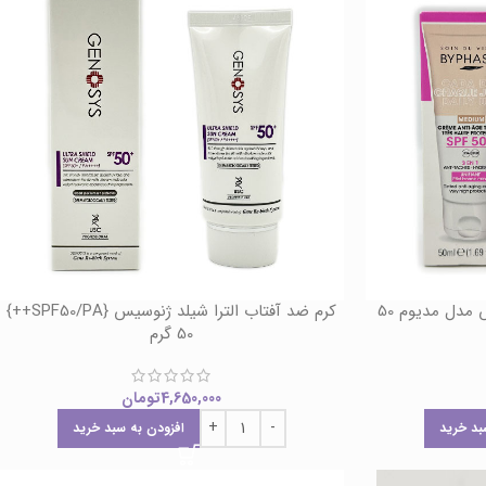
ضد آفتاب ضد پیری رنگی بایفاس مدل مدیوم 50
کرم ضد آفتاب الترا شیلد ژنوسیس {SPF50/PA++}
50 گرم
4,650,000
تومان
بد خرید
افزودن به سبد خرید