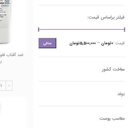
فیلتر براساس قیمت:
قيمت:
0تومان
—
5,500,000تومان
صافی
رن
ساخت کشور
برند
مناسب پوست