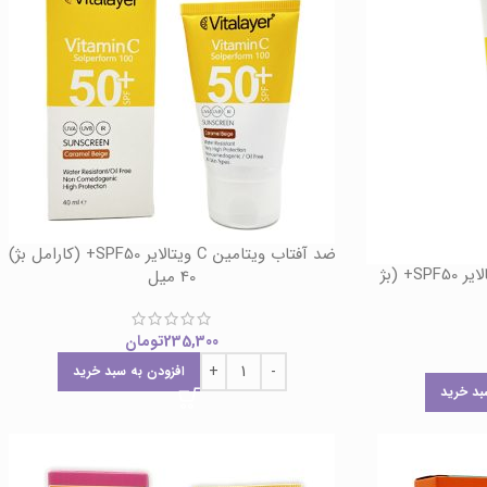
ضد آفتاب ویتامین C ویتالایر SPF50+ (کارامل بژ)
ضد آفتاب فلوئید ویتامین C ویتالایر SPF50+ (بژ
40 میل
235,300
تومان
افزودن به سبد خرید
بد خرید