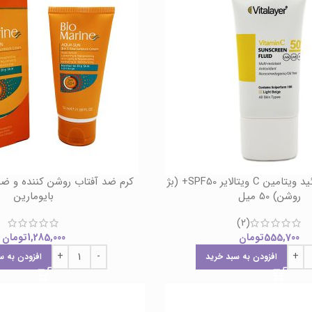
ضد آفتاب فلوئید ویتامین C ویتالایر SPF50+ (بژ
روشن) 50 میل
بایومارین
(2)
555,700
تومان
1,285,000
تومان
افزودن به سبد خرید
افزودن به س