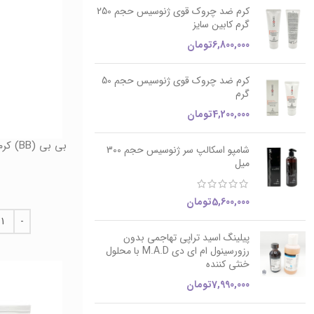
کرم ضد چروک قوی ژنوسیس حجم 250
گرم کابین سایز
6,800,000
تومان
کرم ضد چروک قوی ژنوسیس حجم 50
گرم
4,200,000
تومان
شامپو اسکالپ سر ژنوسیس حجم 300
میل
5,600,000
تومان
پیلینگ اسید تراپی تهاجمی بدون
رزورسینول ام ای دی M.A.D با محلول
خنثی کننده
7,990,000
تومان