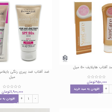
آفتاب هایلایف 50 میل
میل
950,000
تومان
افزودن به سبد خرید
1,900,000
تومان
افزودن به س