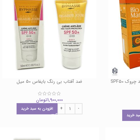
کرم ضد آفتاب روشن کننده و ضد چروک SPF50
ضد آفتاب بی رنگ بایفاس 50 میل
1,900,000
تومان
افزودن به سبد خرید
بد خرید