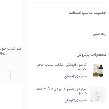
جنسیت مناسب استفاده
رده سنی
ضد آفتاب فلوئ
SPF50+ (بدون رنگ)
محصولات پرفروش
شامپو آرام‌بخش اسکالپ لیساپ حجم
۲۵۰ میل
3,500,000
تومان
سرم دور چشم ام ای دی M.A.D حجم
15 میل
4,500,000
تومان