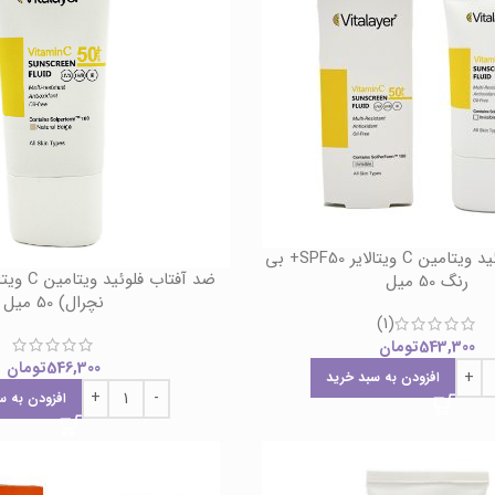
ضد آفتاب فلوئید ویتامین C ویتالایر SPF50+ بی
رنگ 50 میل
نچرال) 50 میل
(1)
543,300
تومان
546,300
تومان
افزودن به سبد خرید
افزودن به س