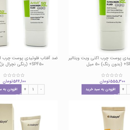
یدی پوست چرب اکتی ویت ویتالیر
ضد آفتاب فلوئیدی پوست چرب اک
 50 میل
SPF50+ (رنگی نچرال بژ) 50 میل
555,300
تومان
566,100
تومان
افزودن به سبد خرید
افزودن به س