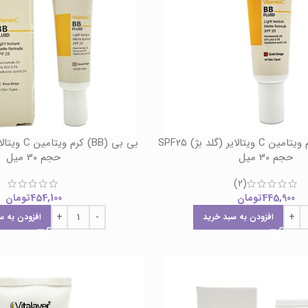
بی بی (BB) کرم ویتامین C ویتالایر (گلد بژ) SPF25
حجم 30 میل
حجم 30 میل
(2)
445,900
تومان
454,100
تومان
افزودن به سبد خرید
افزودن به س