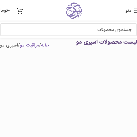
منو
0
توما
لیست محصولات اسپری مو
خانه
مراقبت مو
اسپری مو