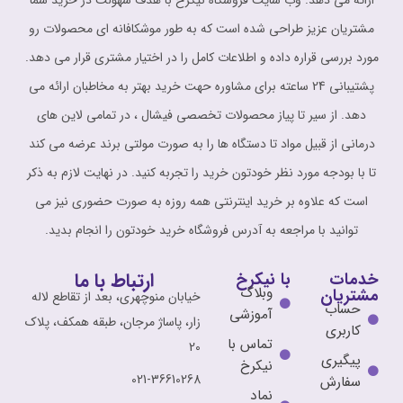
ارائه می دهد. وب سایت فروشگاه نیکرخ با هدف سهولت در خرید شما
مشتریان عزیز طراحی شده است که به طور موشکافانه ای محصولات رو
مورد بررسی قراره داده و اطلاعات کامل را در اختیار مشتری قرار می دهد.
پشتیبانی 24 ساعته برای مشاوره حهت خرید بهتر به مخاطبان ارائه می
دهد. از سیر تا پیاز محصولات تخصصی فیشال ، در تمامی لاین های
درمانی از قبیل مواد تا دستگاه ها را به صورت مولتی برند عرضه می کند
تا با بودجه مورد نظر خودتون خرید را تجربه کنید. در نهایت لازم به ذکر
است که علاوه بر خرید اینترنتی همه روزه به صورت حضوری نیز می
توانید با مراجعه به آدرس فروشگاه خرید خودتون را انجام بدید.
ارتباط با ما
خدمات
با نیکرخ
وبلاگ
مشتریان
خیابان منوچهری، بعد از تقاطع لاله
حساب
آموزشی
زار، پاساژ مرجان، طبقه همکف، پلاک
کاربری
تماس با
20
پیگیری
نیکرخ
021-36610268
سفارش
نماد