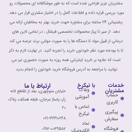
مشتریان عزیز طراحی شده است که به طور موشکافانه ای محصولات رو
مورد بررسی قراره داده و اطلاعات کامل را در اختیار مشتری قرار می دهد.
پشتیبانی 24 ساعته برای مشاوره حهت خرید بهتر به مخاطبان ارائه می
دهد. از سیر تا پیاز محصولات تخصصی فیشال ، در تمامی لاین های
درمانی از قبیل مواد تا دستگاه ها را به صورت مولتی برند عرضه می کند
تا با بودجه مورد نظر خودتون خرید را تجربه کنید. در نهایت لازم به ذکر
است که علاوه بر خرید اینترنتی همه روزه به صورت حضوری نیز می
توانید با مراجعه به آدرس فروشگاه خرید خودتون را انجام بدید.
ارتباط با ما
خدمات
با نیکرخ
وبلاگ
مشتریان
خیابان منوچهری، بعد از تقاطع لاله
حساب
آموزشی
زار، پاساژ مرجان، طبقه همکف، پلاک
کاربری
تماس با
20
پیگیری
نیکرخ
021-36610268
سفارش
نماد
فروشگاه
0912-0039582
الکترونیک