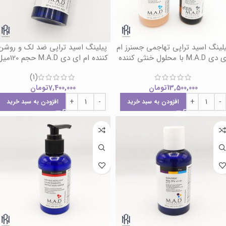
لینگ اسید تراپی تهاجمی جسنرز ام
پیلینگ اسید تراپی ضد لک و روشن
ی M.A.D با محلول خنثی کننده
کننده ام ای دی M.A.D حجم 120میل
(1)
13,500,000
تومان
7,400,000
تومان
افزودن به سبد خرید
افزودن به سبد خرید