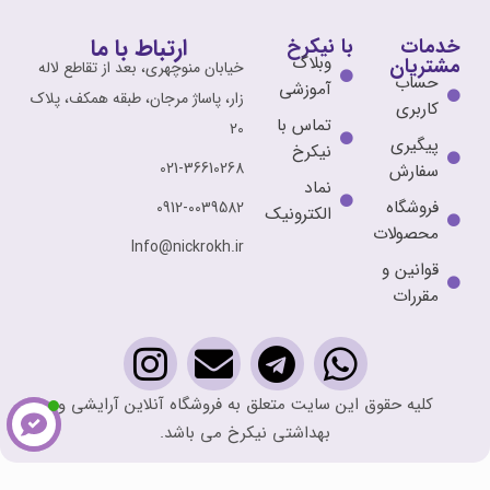
ارتباط با ما
خدمات
با نیکرخ
وبلاگ
مشتریان
خیابان منوچهری، بعد از تقاطع لاله
حساب
آموزشی
زار، پاساژ مرجان، طبقه همکف، پلاک
کاربری
تماس با
20
پیگیری
نیکرخ
021-36610268
سفارش
نماد
فروشگاه
0912-0039582
الکترونیک
محصولات
Info@nickrokh.ir
قوانین و
مقررات
کلیه حقوق این سایت متعلق به فروشگاه آنلاین آرایشی و
بهداشتی نیکرخ می باشد.