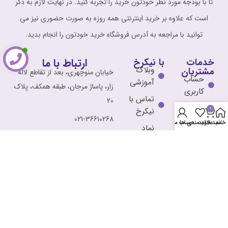
تا با بودجه مورد نظر خودتون خرید را تجربه کنید. در نهایت لازم به ذکر
است که علاوه بر خرید اینترنتی همه روزه به صورت حضوری نیز می
توانید با مراجعه به آدرس فروشگاه خرید خودتون را انجام بدید.
ارتباط با ما
خدمات
با نیکرخ
وبلاگ
مشتریان
خیابان منوچهری، بعد از تقاطع لاله
حساب
آموزشی
زار، پاساژ مرجان، طبقه همکف، پلاک
کاربری
تماس با
20
پیگیری
0
نیکرخ
021-36610268
سفارش
خانه
سبد خرید
علاقه مندی ها
حساب من
نماد
فروشگاه
0912-0039582
الکترونیک
محصولات
Info@nickrokh.ir
قوانین و
مقررات