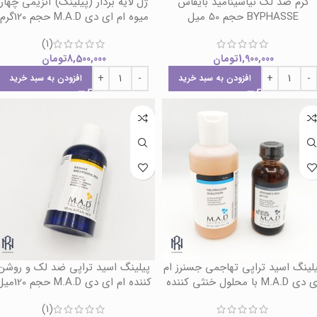
کرم ضد لک نیاسینامید بایفاس
ژل لایه بردار (پیلینگ) آنزیمی چهار
BYPHASSE حجم 50 میل
میوه ام ای دی M.A.D حجم 120گرم
(1)
1,900,000
تومان
8,500,000
تومان
افزودن به سبد خرید
افزودن به سبد خرید
لینگ اسید تراپی تهاجمی جسنرز ام
پیلینگ اسید تراپی ضد لک و روشن
ی M.A.D با محلول خنثی کننده
کننده ام ای دی M.A.D حجم 120میل
(1)