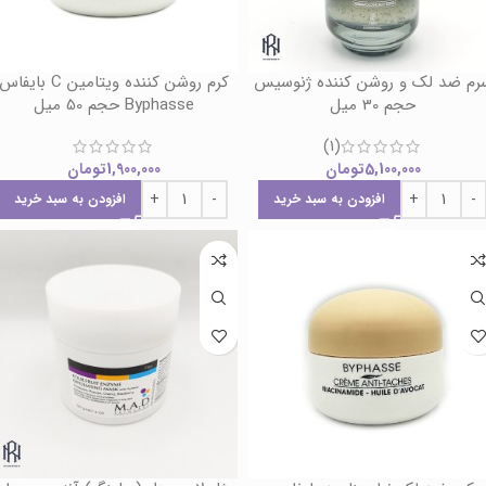
رم ضد لک و روشن کننده ژنوسیس
کرم روشن کننده ویتامین C بایفاس
حجم 30 میل
Byphasse حجم 50 میل
(1)
5,100,000
تومان
1,900,000
تومان
افزودن به سبد خرید
افزودن به سبد خرید