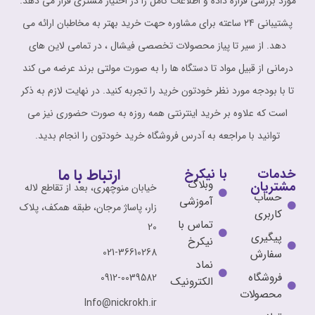
مورد بررسی قراره داده و اطلاعات کامل را در اختیار مشتری قرار می دهد.
پشتیبانی 24 ساعته برای مشاوره حهت خرید بهتر به مخاطبان ارائه می
دهد. از سیر تا پیاز محصولات تخصصی فیشال ، در تمامی لاین های
درمانی از قبیل مواد تا دستگاه ها را به صورت مولتی برند عرضه می کند
تا با بودجه مورد نظر خودتون خرید را تجربه کنید. در نهایت لازم به ذکر
است که علاوه بر خرید اینترنتی همه روزه به صورت حضوری نیز می
توانید با مراجعه به آدرس فروشگاه خرید خودتون را انجام بدید.
ارتباط با ما
خدمات
با نیکرخ
وبلاگ
مشتریان
خیابان منوچهری، بعد از تقاطع لاله
حساب
آموزشی
زار، پاساژ مرجان، طبقه همکف، پلاک
کاربری
تماس با
20
پیگیری
نیکرخ
021-36610268
سفارش
نماد
فروشگاه
0912-0039582
الکترونیک
محصولات
Info@nickrokh.ir