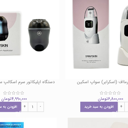
مااف (اسکرابر) سواپ اسکین
دستگاه اپلیکاتور سرم اسکالپ 
6,800,000
تومان
4,990,000
تومان
افزودن به سبد خرید
افزودن به س