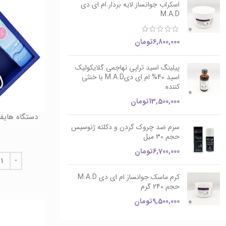
اسکراب جوانساز لایه بردار ام ای دی
M.A.D
6,800,000
تومان
پیلینگ اسید تراپی تهاجمی گلایکولیک
اسید 40% ام ای دیM.A.D با خنثی
کننده
13,500,000
تومان
دستگاه هایفرکوئنسی
سرم ضد چروک گردن و دکلته ژنوسیس
حجم 30 میل
6,700,000
تومان
کرم ماسک جوانساز ام ای دی M.A.D
حجم 240 گرم
9,500,000
تومان