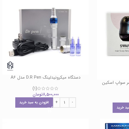
دستگاه میکرونیدلینگ D.R Pen مدل A6
سر سواپ اسکین
(1)
8,500,000
تومان
افزودن به سبد خرید
بد خرید