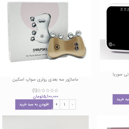
نی سوریا
ماساژور سه بعدی رولری سواپ اسکین
(1)
5,100,000
تومان
بد خرید
افزودن به سبد خرید