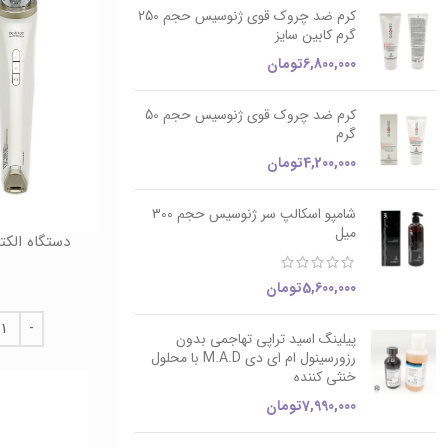
کرم ضد چروک قوی ژنوسیس حجم 250
گرم کابین سایز
6,800,000
تومان
کرم ضد چروک قوی ژنوسیس حجم 50
گرم
4,200,000
تومان
شامپو اسکالپ سر ژنوسیس حجم 300
میل
دستگاه الکت
5,600,000
تومان
پیلینگ اسید تراپی تهاجمی بدون
رزورسینول ام ای دی M.A.D با محلول
خنثی کننده
7,990,000
تومان