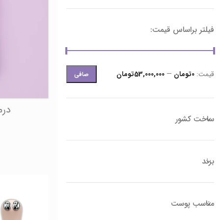
فیلتر براساس قیمت:
قيمت:
0تومان
—
53,000,000تومان
صافی
درم
ساخت کشور
برند
مناسب پوست