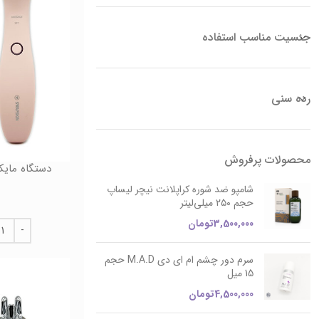
جنسیت مناسب استفاده
رده سنی
محصولات پرفروش
دستگاه مای
شامپو ضد شوره کراپلانت نیچر لیساپ
حجم ۲۵۰ میلی‌لیتر
3,500,000
تومان
سرم دور چشم ام ای دی M.A.D حجم
15 میل
4,500,000
تومان