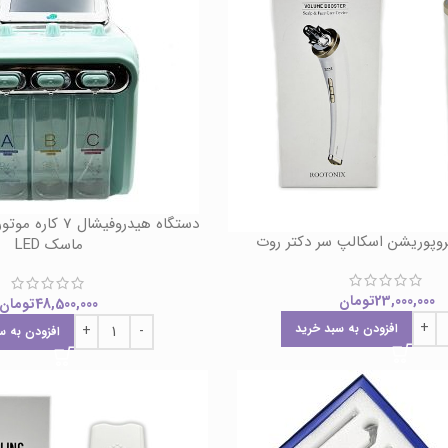
دستگاه هیدروفیشال 
روپوریشن اسکالپ سر دکتر روت
ماسک LED
23,000,000
تومان
48,500,000
تومان
افزودن به سبد خرید
افزودن به س