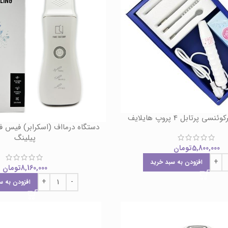
 پرتابل 4 پروپ هایلایف
دستگاه درمااف (اسکرابر) فیس ف
پیلینگ
5,800,000
تومان
افزودن به سبد خرید
8,160,000
تومان
افزودن به س