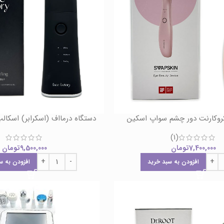
کروکارنت دور چشم سواپ اسکین
دستگاه درمااف (اسکرابر) اسکا
(1)
7,400,000
تومان
9,500,000
تومان
افزودن به سبد خرید
افزودن به س