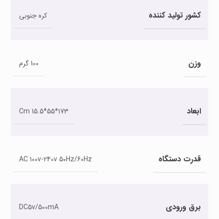
کشور تولید کننده
کره جنوبی
وزن
100 گرم
ابعاد
173*55*15.5 Cm
قدرت دستگاه
AC 100v-240v 50Hz/60Hz
برق ورودی
DC5v/500mA