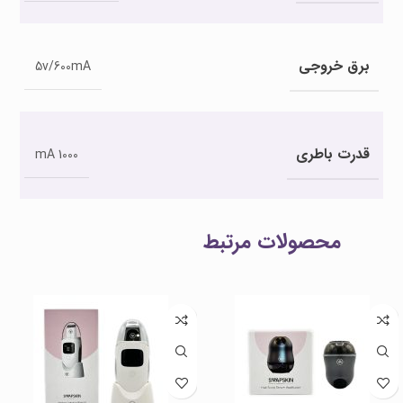
برق خروجی
5v/600mA
قدرت باطری
1000 mA
محصولات مرتبط