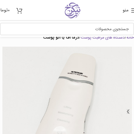
منو
0
توما
خانه
دستگاه های مراقبت پوست
درما اف یا اتو پوست