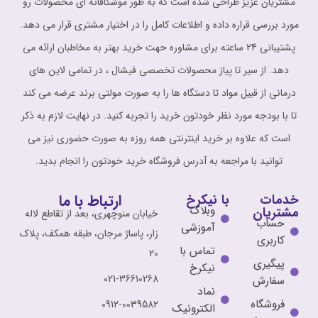
مشتریان عزیز طراحی شده است که به طور موشکافانه ای محصولات رو
مورد بررسی قراره داده و اطلاعات کامل را در اختیار مشتری قرار می دهد.
پشتیبانی 24 ساعته برای مشاوره حهت خرید بهتر به مخاطبان ارائه می
دهد. از سیر تا پیاز محصولات تخصصی فیشال ، در تمامی لاین های
درمانی از قبیل مواد تا دستگاه ها را به صورت مولتی برند عرضه می کند
تا با بودجه مورد نظر خودتون خرید را تجربه کنید. در نهایت لازم به ذکر
است که علاوه بر خرید اینترنتی همه روزه به صورت حضوری نیز می
توانید با مراجعه به آدرس فروشگاه خرید خودتون را انجام بدید.
ارتباط با ما
خدمات
با نیکرخ
وبلاگ
مشتریان
خیابان منوچهری، بعد از تقاطع لاله
حساب
آموزشی
زار، پاساژ مرجان، طبقه همکف، پلاک
کاربری
تماس با
20
پیگیری
نیکرخ
021-36610268
سفارش
نماد
فروشگاه
0912-0039582
الکترونیک