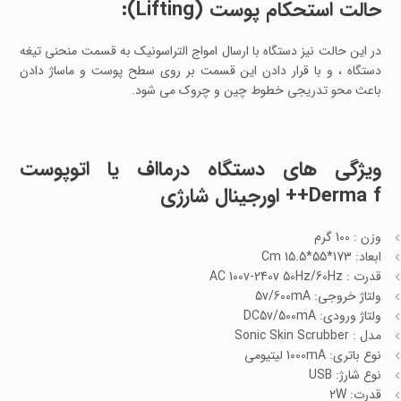
حالت استحکام پوست (Lifting):
در این حالت نیز دستگاه با ارسال امواج التراسونیک به قسمت منحنی تیغه
دستگاه ، و با قرار دادن این قسمت بر روی سطح پوست و ماساژ دادن
باعث محو تدریجی خطوط چین و چروک می شود.
ویژگی های دستگاه درمااف یا اتوپوست
Derma f++ اورجینال شارژی
وزن : 100 گرم
ابعاد: 173*55*15.5 Cm
قدرت : AC 100v-240v 50Hz/60Hz
ولتاژ خروجی: 5v/600mA
ولتاژ ورودی: DC5v/500mA
مدل : Sonic Skin Scrubber
نوع باتری: 1000mA لیتیومی
نوع شارژ: USB
قدرت: 2W