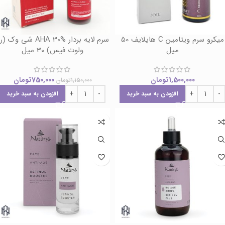
میکرو سرم ویتامین C هایلایف 50
سرم لایه بردار AHA 30% شی وک 
میل
ولوت فیس) 30 میل
1,500,000
تومان
750,000
تومان
1,150,000
تومان
افزودن به سبد خرید
افزودن به سبد خرید