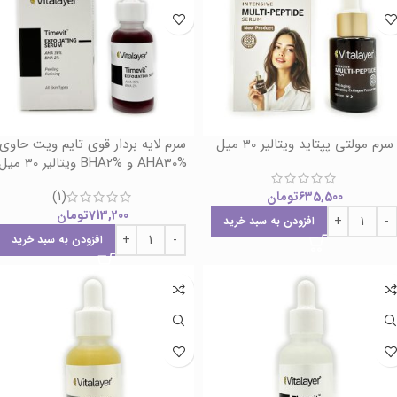
سرم مولتی پپتاید ویتالیر 30 میل
سرم لایه بردار قوی تایم ویت حاوی
AHA30% و BHA2% ویتالیر 30 میل
635,500
تومان
(1)
713,200
تومان
افزودن به سبد خرید
افزودن به سبد خرید