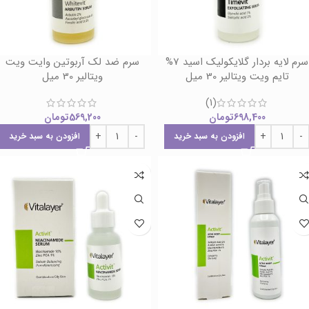
سرم لایه بردار گلایکولیک اسید 7%
سرم ضد لک آربوتین وایت ویت
تایم ویت ویتالیر 30 میل
ویتالیر 30 میل
(1)
698,400
تومان
569,200
تومان
افزودن به سبد خرید
افزودن به سبد خرید