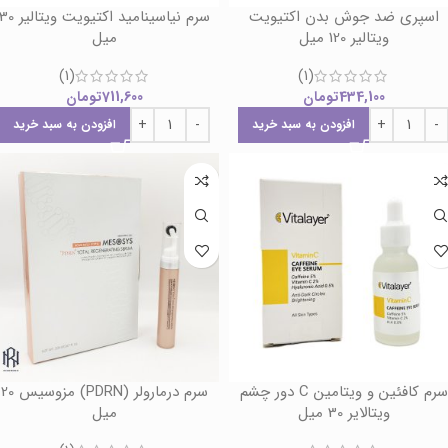
اسپری ضد جوش بدن اکتیویت
سرم نیاسینامید اکتیویت ویتالیر 
ویتالیر 120 میل
میل
(1)
(1)
434,100
تومان
711,600
تومان
افزودن به سبد خرید
افزودن به سبد خرید
سرم کافئین و ویتامین C دور چشم
سرم درمارولر (PDRN) مزوسیس 20
ویتالایر 30 میل
میل