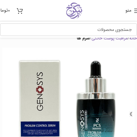
منو
0
توما
خانه
مراقبت پوست خانگی
سرم ها