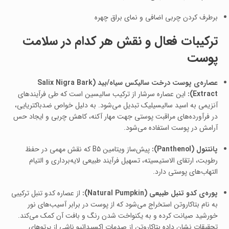
برطرف کردن چربی اضافی و نمای براق چهره
ترکیبات فعال و نقش هر کدام در سلامت
پوست
عصاره‌ی پوست درخت سالیکس سیاه/بید (Salix Nigra Bark
Extract):
این عصاره سرشار از ترکیب سالیسین است که طی فرآیندهای
آنزیمی به اسید سالیسیلیک تبدیل می‌شود. به دلیل خواص ضدباکتریایی،
در فرآورده‌های مراقبت پوستی جهت مهار آکنه، کاهش چربی و ایجاد حس
آرامش در پوست استفاده می‌شود.
پانتنول (Panthenol):
پیش‌ساز ویتامین B5 که نقش مهمی در حفظ
رطوبت، ارتقای الاستیسیته، تسهیل فرآیند طبیعی لایه‌برداری و التیام
التهاب‌های پوستی دارد.
پوره‌ی کدو تنبل طبیعی (Natural Pumpkin):
از عصاره کدو تنبل ترکیبی
به نام بتاکاروتن استخراج می‌شود که از پوست در برابر آسیب‌های نور
خورشید صیانت کرده و به یکنواخت شدن رنگ و بافت آن کمک می‌کند.
تحقیقات نشان داده بتاکاروتن از صدمات اکسیداتیو ناشی از پرتوهای