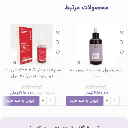
محصولات مرتبط
سرم رتینول پلاس ناتوریس 100
سرم لایه بردار AHA 30% شی وک
میل
(رد ولوت فیس) 30 میل
6,900,000
تومان
750,000
تومان
1,150,000
تومان
افزودن به سبد خرید
افزودن به سبد خرید