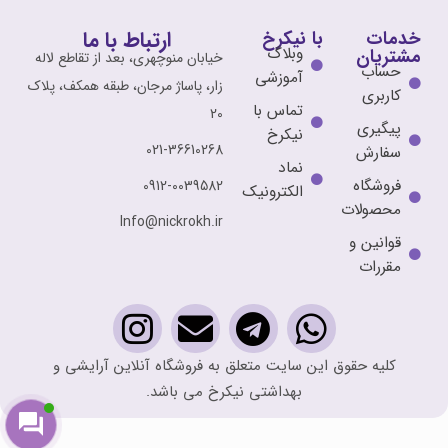
ارتباط با ما
خدمات
با نیکرخ
وبلاگ
مشتریان
خیابان منوچهری، بعد از تقاطع لاله
حساب
آموزشی
زار، پاساژ مرجان، طبقه همکف، پلاک
کاربری
تماس با
20
پیگیری
نیکرخ
021-36610268
سفارش
نماد
فروشگاه
0912-0039582
الکترونیک
محصولات
Info@nickrokh.ir
قوانین و
مقررات
کلیه حقوق این سایت متعلق به فروشگاه آنلاین آرایشی و
بهداشتی نیکرخ می باشد.