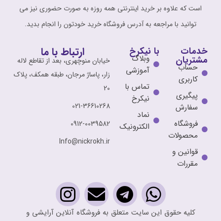
است که علاوه بر خرید اینترنتی همه روزه به صورت حضوری نیز می
توانید با مراجعه به آدرس فروشگاه خرید خودتون را انجام بدید.
ارتباط با ما
خدمات
با نیکرخ
وبلاگ
مشتریان
خیابان منوچهری، بعد از تقاطع لاله
حساب
آموزشی
زار، پاساژ مرجان، طبقه همکف، پلاک
کاربری
تماس با
20
پیگیری
نیکرخ
021-36610268
سفارش
نماد
فروشگاه
0912-0039582
الکترونیک
محصولات
Info@nickrokh.ir
قوانین و
مقررات
کلیه حقوق این سایت متعلق به فروشگاه آنلاین آرایشی و