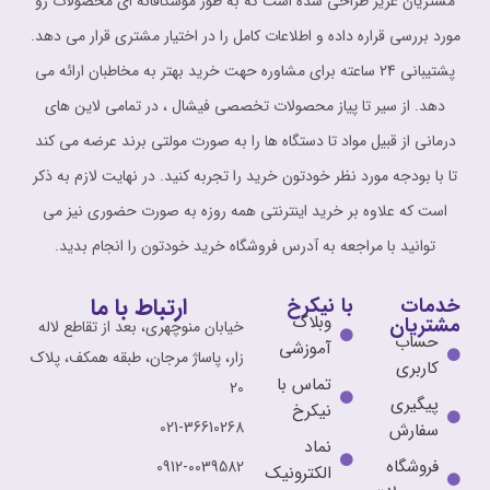
مشتریان عزیز طراحی شده است که به طور موشکافانه ای محصولات رو
مورد بررسی قراره داده و اطلاعات کامل را در اختیار مشتری قرار می دهد.
پشتیبانی 24 ساعته برای مشاوره حهت خرید بهتر به مخاطبان ارائه می
دهد. از سیر تا پیاز محصولات تخصصی فیشال ، در تمامی لاین های
درمانی از قبیل مواد تا دستگاه ها را به صورت مولتی برند عرضه می کند
تا با بودجه مورد نظر خودتون خرید را تجربه کنید. در نهایت لازم به ذکر
است که علاوه بر خرید اینترنتی همه روزه به صورت حضوری نیز می
توانید با مراجعه به آدرس فروشگاه خرید خودتون را انجام بدید.
ارتباط با ما
خدمات
با نیکرخ
وبلاگ
مشتریان
خیابان منوچهری، بعد از تقاطع لاله
حساب
آموزشی
زار، پاساژ مرجان، طبقه همکف، پلاک
کاربری
تماس با
20
پیگیری
نیکرخ
021-36610268
سفارش
نماد
فروشگاه
0912-0039582
الکترونیک