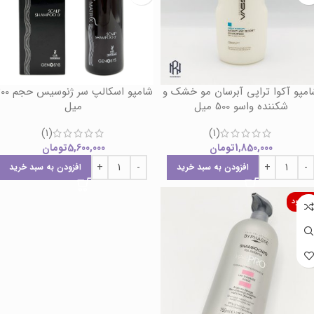
مپو آکوا تراپی آبرسان مو خشک و
شامپو اسکالپ سر ژن
شکننده واسو 500 میل
میل
(1)
(1)
1,850,000
تومان
5,600,000
تومان
افزودن به سبد خرید
افزودن به سبد خرید
اموجود