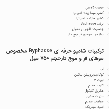
حجم:750میل
کشور مبدا برند: اسپانیا
کشور سازنده: اسپانیا
برند: Byphasse
جنسیت: اقایان و بانوان
نوع مو : موهای فر موج دار
ترکیبات
شامپو حرفه ای Byphasse مخصوص
موهای فر و موج دارحجم 750 میل
آب
کوکامیدپروپیلن بتائین
لورت-2
کلرید سدیم
هگزیل گلیکول
بنزوات سدیم
سولفات سدیم
اسید سیتریک