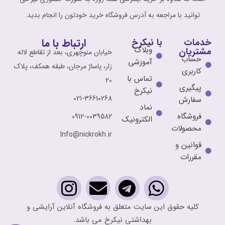
توانید با مراجعه به آدرس فروشگاه خرید خودتون را انجام بدید.
ارتباط با ما
خدمات
با نیکرخ
وبلاگ
مشتریان
خیابان منوچهری، بعد از تقاطع لاله
حساب
آموزشی
زار، پاساژ مرجان، طبقه همکف، پلاک
کاربری
تماس با
20
پیگیری
نیکرخ
021-36610268
سفارش
نماد
فروشگاه
0912-0039582
الکترونیک
محصولات
Info@nickrokh.ir
قوانین و
مقررات
کلیه حقوق این سایت متعلق به فروشگاه آنلاین آرایشی و
بهداشتی نیکرخ می باشد.