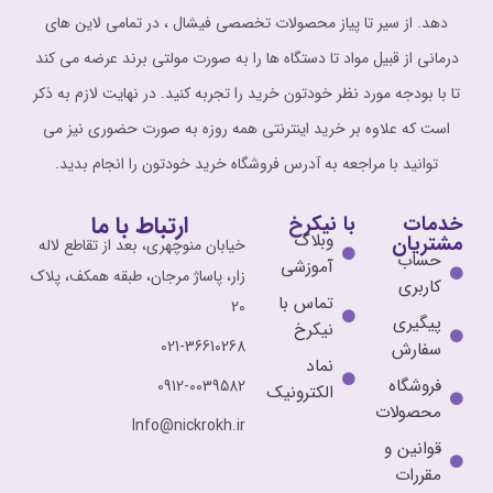
دهد. از سیر تا پیاز محصولات تخصصی فیشال ، در تمامی لاین های
درمانی از قبیل مواد تا دستگاه ها را به صورت مولتی برند عرضه می کند
تا با بودجه مورد نظر خودتون خرید را تجربه کنید. در نهایت لازم به ذکر
است که علاوه بر خرید اینترنتی همه روزه به صورت حضوری نیز می
توانید با مراجعه به آدرس فروشگاه خرید خودتون را انجام بدید.
ارتباط با ما
خدمات
با نیکرخ
وبلاگ
مشتریان
خیابان منوچهری، بعد از تقاطع لاله
حساب
آموزشی
زار، پاساژ مرجان، طبقه همکف، پلاک
کاربری
تماس با
20
پیگیری
نیکرخ
021-36610268
سفارش
نماد
فروشگاه
0912-0039582
الکترونیک
محصولات
Info@nickrokh.ir
قوانین و
مقررات