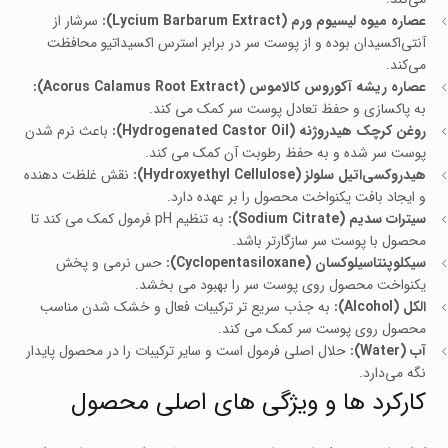
عصاره میوه لیسیوم ورم (Lycium Barbarum Extract):
سرشار از
آنتی‌اکسیدان بوده و از پوست سر در برابر استرس اکسیداتیو محافظت
می‌کند.
عصاره ریشه آکوروس کالاموس (Acorus Calamus Root Extract):
به پاکسازی و حفظ تعادل پوست سر کمک می‌ کند.
روغن کرچک هیدروژنه (Hydrogenated Castor Oil):
باعث نرم شدن
پوست سر شده و به حفظ رطوبت آن کمک می‌ کند.
هیدروکسی‌اتیل سلولز (Hydroxyethyl Cellulose):
نقش غلظت‌ دهنده
و ایجاد بافت یکنواخت محصول را بر عهده دارد.
سیترات سدیم (Sodium Citrate):
به تنظیم pH فرمول کمک می‌ کند تا
محصول با پوست سر سازگارتر باشد.
سیکلوپنتاسیلوکسان (Cyclopentasiloxane):
حس نرمی و پخش
یکنواخت محصول روی پوست سر را بهبود می‌ بخشد.
الکل (Alcohol):
به جذب سریع‌ تر ترکیبات فعال و خشک شدن مناسب
محصول روی پوست سر کمک می‌ کند.
آب (Water):
حلال اصلی فرمول است و سایر ترکیبات را در محصول پایدار
نگه می‌دارد.
کارکرد ها و ویژگی‌ های اصلی محصول