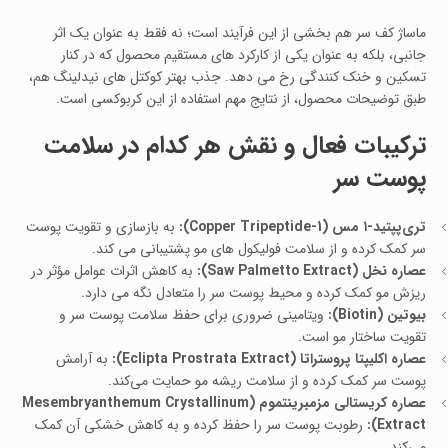
ماساژ کف سر هم بخشی از این فرآیند است؛ نه فقط به‌ عنوان یک اثر
جانبی، بلکه به‌ عنوان یکی از کارکرد های مستقیم محصول که در کنار
تسکین و خنک‌ کنندگی رخ می‌ دهد. جذب بهتر کوکتل‌ های نیدلینگ هم،
طبق توضیحات محصول، از نتایج مهم استفاده از این کربوکسی است.
ترکیبات فعال و نقش هر کدام در سلامت
پوست سر
تری‌پپتید-۱ مس (Copper Tripeptide-1):
به بازسازی و تقویت پوست
سر کمک کرده و از سلامت فولیکول‌ های مو پشتیبانی می‌ کند.
عصاره نخل (Saw Palmetto Extract):
به کاهش اثرات عوامل مؤثر در
ریزش مو کمک کرده و محیط پوست سر را متعادل نگه می‌ دارد.
بیوتین (Biotin):
ویتامینی ضروری برای حفظ سلامت پوست سر و
تقویت ساختار مو است.
عصاره اکلیپتا پروستراتا (Eclipta Prostrata Extract):
به آرامش
پوست سر کمک کرده و از سلامت ریشه مو حمایت می‌کند.
عصاره کریستالی مزمبرینتموم (Mesembryanthemum Crystallinum
Extract):
رطوبت پوست سر را حفظ کرده و به کاهش خشکی آن کمک
می‌کند.