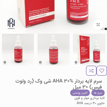
برای بزرگنمایی کلیک کنید
سرم لایه بردار AHA 30% شی وک (رد ولوت
فیس) 30 میل
,
سرم ها
کابین پوستی
لایه برداری موثر و قوی
حاوی 30 درصد AHA