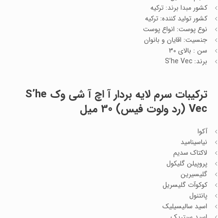
کشور مبدا برند: ترکیه
کشور تولید کننده: ترکیه
نوع پوست: انواع پوست
جنسیت: اقایان و بانوان
سن : بالای 30
برند: S’he Vec
ترکیبات
سرم لایه بردار آ اچ آ شی وک S’he
Vec (رد ولوت فیس) 30 میل
آکوا
نیاسینامید
لاکتاک سدیم
پروپیلن گلیکول
گلیسیرین
کوکوآت گلیسریل
پانتنول
اسید سالیسیلیک
اسید سیتریک