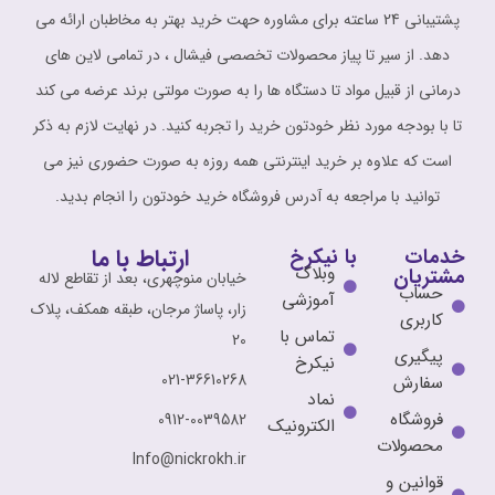
پشتیبانی 24 ساعته برای مشاوره حهت خرید بهتر به مخاطبان ارائه می
دهد. از سیر تا پیاز محصولات تخصصی فیشال ، در تمامی لاین های
درمانی از قبیل مواد تا دستگاه ها را به صورت مولتی برند عرضه می کند
تا با بودجه مورد نظر خودتون خرید را تجربه کنید. در نهایت لازم به ذکر
است که علاوه بر خرید اینترنتی همه روزه به صورت حضوری نیز می
توانید با مراجعه به آدرس فروشگاه خرید خودتون را انجام بدید.
ارتباط با ما
خدمات
با نیکرخ
وبلاگ
مشتریان
خیابان منوچهری، بعد از تقاطع لاله
حساب
آموزشی
زار، پاساژ مرجان، طبقه همکف، پلاک
کاربری
تماس با
20
پیگیری
نیکرخ
021-36610268
سفارش
نماد
فروشگاه
0912-0039582
الکترونیک
محصولات
Info@nickrokh.ir
قوانین و