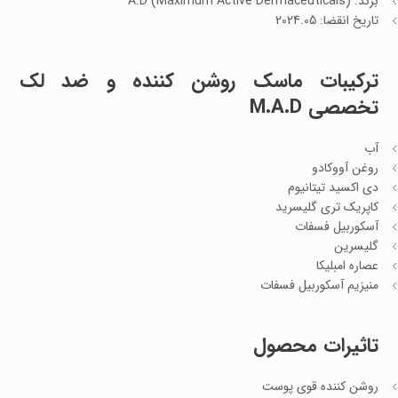
برند: A.D (Maximum Active Dermaceuticals)
تاریخ انقضا: 2024.05
ترکیبات ماسک روشن کننده و ضد لک
تخصصی M.A.D
آب
روغن آووکادو
دی اکسید تیتانیوم
کاپریک تری گلیسرید
آسکوربیل فسفات
گلیسرین
عصاره امبلیکا
منیزیم آسکوربیل فسفات
تاثیرات محصول
روشن کننده قوی پوست