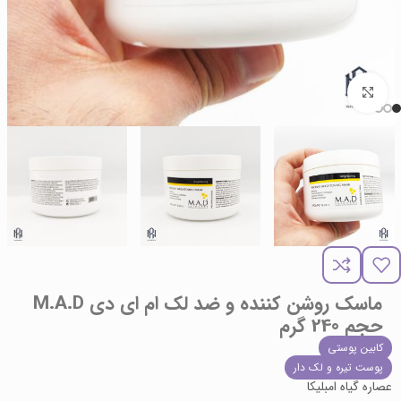
برای بزرگنمایی کلیک کنید
ماسک روشن کننده و ضد لک ام ای دی M.A.D
حجم 240 گرم
کابین پوستی
پوست تیره و لک دار
عصاره گیاه امبلیکا