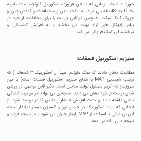
خورشید است. زمانی که به این فرآورده آسکوربیل گلوکزاید ماده ثانویه
50 Stay Cاضافه می شود، به سفت شدن پوست افتاده و کاهش چین و
چروک کمک میکند. همچنین توانایی پوست را برای محافظت از خود در
برابر رادیکال های آزاد بهبود می بخشد و به افزایش کشسانی و
درخشندگی کمک فراوانی می کند.
منیزیم آسکوربیل فسفات:
مطالعات نشان دادند که نمک منیزیم اسید ال آسکوربیک 3 فسفات ( که
ترکیب شیمیایی MAP یا همان منیزیم آسکوربیل فسفات است) با مهار
تیروزیناز که آنزیم مسئول تولید ملانین است، تاثیر قابل توجهی در روشن
شدن پوست از خود نشان می دهد. همچنین می تواند اثر مرطوب کنندگی
بالایی داشته باشد و باعث افزایش انتشار ویتامین C در پوست شود. از
آنجایی که اسید آسکوربیک در حضور نور و اکسیژن بسیار ناپایدار است،
این بی ثباتی با استفاده از MAP پایدار جبران می شود و در نتیجه فواید و
نتیجه عالی ارائه می دهد.