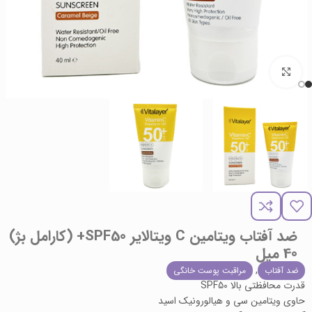
برای بزرگنمایی کلیک کنید
ضد آفتاب ویتامین C ویتالایر SPF50+ (کارامل بژ)
40 میل
,
ضد آفتاب
مراقبت پوست خانگی
قدرت محافظتی بالا SPF50
حاوی ویتامین سی و هیالورونیک اسید