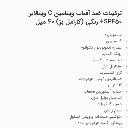
ترکیبات
ضد آفتاب ویتامین C ویتالایر
SPF50+ رنگی (کارامل بژ) 40 میل
آب دیونیزه
گلیسیرین
عصاره لیکویودیوم کلاواتوم
زینک اکساید
تیتانیوم دی اکساید
ستئاریل الکل
تری گلیسیرید
فسفاتیدیل کولین هیدروژنه
کلسترول
منیزیم آسکوربیل فسفات
تترامتیل بوتیل فنول
دسیل گلوکوزاید
صمغ زانتان
متوکسی سینامات پروپیلن گلیکول
پروتئین گندم هیدرولیز شده