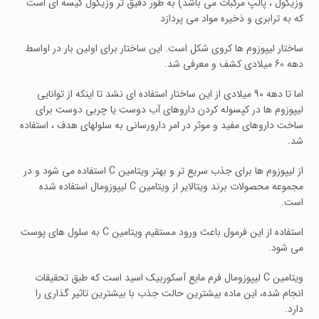
وزیکول ، پالپ مرکبات می باشد) به طور دقیق تر وزیکول کیسه ای است
که به ترابری و ذخیره مواد می پردازد
ساختار لیپوزوم ها کروی شکل است. این ساختار برای اولین بار در اواسط
دهه 60 میلادی کشف و معرفی شد.
اما تا دهه 90 میلادی از این ساختار استفاده ای نشد تا اینکه از توانایی
لیپوزوم ها در کپسوله کردن داروهای آب دوست یا چربی دوست برای
ساخت داروهای مفید و موثر در امر دارورسانی به سلولهای هدف ، استفاده
شد.
از لیپوزوم ها برای جذب سریع تر و بهتر ویتامین C استفاده می شود و در
مجموعه محصولات برند ویتالایر از ویتامین C لیپوزومال استفاده شده
است.
استفاده از این فرمول باعث ورود مستقیم ویتامین C به سلول های پوست
می شود.
ویتامین C لیپوزومال فرم مایع آسکوربیک اسید است که طبق تحقیقات
انجام شده، این ماده بیشترین حالت جذب با بیشترین تاثیر گذاری را
دارد.