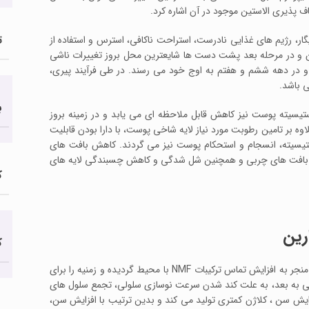
 پذیری الاستین موجود در آن اشاره کرد.
ت
ار، رژیم های غذایی نادرست، استراحت ناکافی، استرس و استفاده از
 و در مرحله بعد پشت دست ها شایعترین محل بروز تغییرات ناشی
 در دهه ششم و هفتم به اوج خود می رسند. در طی فرآیند پیری،
 باشد.
ب
ستیسیته پوست نیز کاهش قابل ملاحظه ای می یابد و در زمینه بروز
بر تامین رطوبت مورد نیاز لایه شاخی پوست، با دارا بودن قابلیت
 افزایش سفتی (Strength) سبب افزایش الاستیسیته، انسجام و استحکام پوست نیز می گردند. کاهش بافت های
ش بافت های چربی و همچنین شل شدگی و کاهش چسبندگی لایه های
ک
رین
ک
به علاوه کاهش میزان چربی در اثر افزایش سن خصوصا در لایه شاخی پوست منجر به افزایش تماس ترکیبات NMF با محیط گردیده و زمنیه را برای
 رطوبت و خشکی پوست مساعد می سازد. همچنین از سن 30 سالگی به بعد، به علت کند شدن سرعت نوسازی سلولی، تجمع سلول های
یش سن ، کلاژن کمتری تولید می کند و بدین ترتیب با افزایش سن،