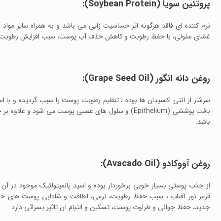
پروتئین سویا (Soybean Protein):
نرم کننده ای فاقد هرگونه اثر حساسیت زایی می باشد و به همراه سایر مواد م
غشای سلولی، با حفظ رطوبت و کاهش حذف آب پوست، سبب افزایش رطوبت و
روغن دانه انگور (Grape Seed Oil):
سرشار از آنتی اکسیدان ها بوده ، تنظیم رطوبت پوست را سبب گردیده و ب
بافت پوششی (Epithelium) و سلول های عصبی پوست می شود 
باشد.
روغن آووکادو (Avacado Oil):
از جذب پوستی بسیار خوبی برخوردار بوده و اسید پالمیتولئیک موجود در آن ع
قرمز نور آفتاب ، سبب حفظ رطوبت، نرمی، لطافت و شادابی پوست های ح
جدید، حفظ جوانی و طراوت پوست، تسکین و التیام آن تاثیر بسزائی دارد.