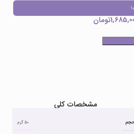
!
1,685,0
تومان
مشخصات کلی
جم
50 گرم