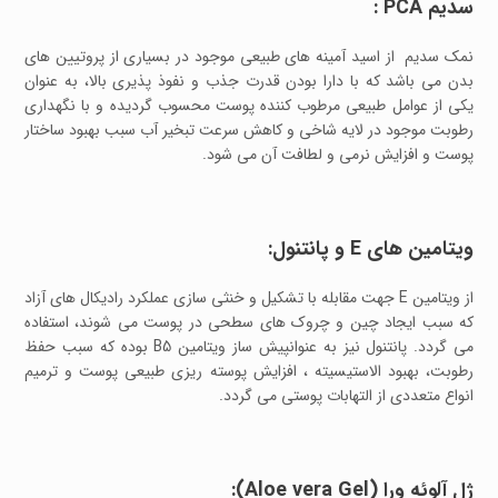
سدیم PCA :
نمک سدیم از اسید آمینه های طبیعی موجود در بسیاری از پروتیین های
بدن می باشد که با دارا بودن قدرت جذب و نفوذ پذیری بالا، به عنوان
یکی از عوامل طبیعی مرطوب کننده پوست محسوب گردیده و با نگهداری
رطوبت موجود در لایه شاخی و کاهش سرعت تبخیر آب سبب بهبود ساختار
پوست و افزایش نرمی و لطافت آن می شود.
ویتامین های E و پانتنول:
از ویتامین E جهت مقابله با تشکیل و خنثی سازی عملکرد رادیکال های آزاد
که سبب ایجاد چین و چروک های سطحی در پوست می شوند، استفاده
می گردد. پانتنول نیز به عنوانپیش ساز ویتامین B5 بوده که سبب حفظ
رطوبت، بهبود الاستیسیته ، افزایش پوسته ریزی طبیعی پوست و ترمیم
انواع متعددی از التهابات پوستی می گردد.
ژل آلوئه ورا (Aloe vera Gel):