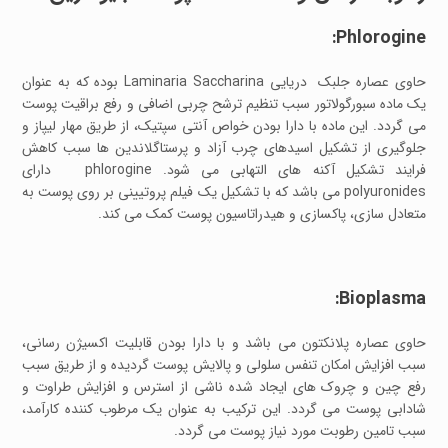
Phlorogine:
حاوی عصاره جلبک دریایی Laminaria Saccharina بوده که به عنوان
یک ماده سبورگولاتور سبب تنظیم ترشح چربی اضافی و رفع براقیت پوست
می گردد. این ماده با دارا بودن خواص آنتی سپتیک، از طریق مهار لیپاز و
جلوگیری از تشکیل اسیدهای چرب آزاد و پرستاگلاندین ها سبب کاهش
فرایند تشکیل آکنه های التهابی می شود. phlorogine دارای
polyuronides می باشد که با تشکیل یک فیلم پروتیینی بر روی پوست به
متعادل سازی، پاکسازی و هیدراتاسیون پوست کمک می کند.
Bioplasma:
حاوی عصاره پلانکتون می باشد و با دارا بودن قابلیت اکسیژن رسانی،
سبب افزایش امکان تنفس سلولی و پالایش پوست گردیده و از طریق سبب
رفع چین و چروک های ایجاد شده ناشی از استرس و افزایش طراوت و
شادابی پوست می گردد. این ترکیب به عنوان یک مرطوب کننده کارآمد،
سبب تامین رطوبت مورد نیاز پوست می گردد.