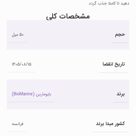
دهید تا کاملا جذب گردد.
مشخصات کلی
حجم
50 میل
تاریخ انقضا
1405/08/15
برند
بایومارین (BioMarine)
کشور مبدا برند
فرانسه