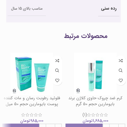
رده سنی
مناسب بالای 15 سال
محصولات مرتبط
کرم ضد چروک حاوی کلاژن برند
فلوئید رطوبت رسان و مات کننده
بایومارین حجم 50 گرم
پوست بایومارین حجم 50 میل
(1)
1,685,000
تومان
985,000
تومان