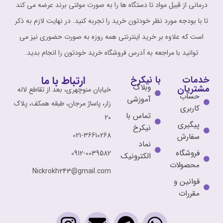
درمانی از قبیل مواد تا دستگاه ها را به صورت مولتی برند عرضه می کند
تا با بودجه مورد نظر خودتون خرید را تجربه کنید. در نهایت لازم به ذکر
است که علاوه بر خرید اینترنتی همه روزه به صورت حضوری نیز می
توانید با مراجعه به آدرس فروشگاه خرید خودتون را انجام بدید.
ارتباط با ما
خدمات
با نیکرخ
وبلاگ
مشتریان
خیابان منوچهری، بعد از تقاطع لاله
حساب
آموزشی
زار، پاساژ مرجان، طبقه همکف، پلاک
کاربری
تماس با
20
پیگیری
نیکرخ
021-36610268
سفارش
نماد
فروشگاه
0912-0039582
الکترونیک
محصولات
Nickrokh243@gmail.com
قوانین و
مقررات