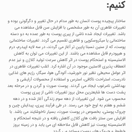
کنیم:
ساختار پیچیده پوست انسان به طور مدام در حال تغییر و دگرگونی بوده و
تغییرات ظاهری آن به طور مشخصی با افزایش سن قابل مشاهده می
باشد. تغییرات ایجاد شده ناشی از پیری پوست به طور عمده به دو دسته
ساختمانی یا میکروسکوپی و ظاهری تقسیم می گردد. تغییرات ساختمانی
پوست، که از سنین نسبتا پایین تر آغاز می گردند، در سه لایه اپیدرم، درم
و هیپودرم قابل مشاهده می باشند. از این تغییرات می توان به کاهش
الاستیسیته و استحکام پوست در اثر کاهش سرعت تولید کلاژن و نیز عدم
انعطاف پذیری الاستین موجود در آن اشاره کرد. اغلب تغییرات ظاهری در
اثر عوامل محیطی نظیر نور خورشید، آلودگی هوا، سیگار، رژیم های غذایی
نادرست، استراحت ناکافی، استرس و استفاده از محصولات آرایشی و
بهداشتی نامرغوب ایجاد می گردند. پوست صورت و گردن و در مرحله بعد
پشت دست ها شایعترین محل بروز تغییرات ناشی از پیری پوست
محسوب می شود. این تغییرات از دهه سوم زندگی آغاز شده و در دهه
ششم و هفتم به اوج خود می رسند. در طی فرآیند پیری، پیدایش چین و
چروک پوستی، بخصوص در پوست صورت، بسیار ناخوشایند می باشد. با
افزایش سن سنتز بافت های کلاژن کاهش یافته و در نتیجه استحکام و
الاستیسیته پوست نیز کاهش قابل ملاحظه ای می یابد و در زمینه بروز
خطوط و چروک های پوست مساعد می گردد.