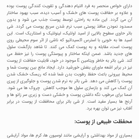
دارای خواص منحصر به فرد التیام دهندگی و تقویت کنندگی پوست بوده
و علاوه بر حفاظت پوست های خشک و آسیب دیده، سبب بهبود ساختار
آن می گردد. این ماده به راحتی توسط پوست جذب می شود و بدون
مسدود نمودن منافذ پوستی سبب نرم شدن سریع پوست می گردد. شی
باتر حاوی سطوح بالایی از اسید اولئیک، لینولئیک و استئاریک است. این
اسید ها به خوبی با استرس اکسیداتیو که ناشی از اثر سوم محیطی روی
پوست است، مقابله و به پوست کمک می کنند. تا شاهد بازگشت سلول
های جدید باشد. ضمن اینکه ساختار و پیوستگی پوست را نیز حفظ می
کند. شی باتر به خاطر ویتامین E موجود در خود، قابلیت حفاظت از پوست
نیز در برابر اشعه ماورای بنفش خورشید دارد. ایجاد مانع بین پوست شما و
محیط بیرونی باعث حفظ رطوبت بدن شما شده که ریسک خشک شدن
پوست را کاهش می دهد. شی باتر به نرم شدن پوست و جلوگیری از پیری
آن کمک می کند و بازسازی سلول ها موجب کاهش چروک ها می شود.
ضمنا برای مرطوب نگه داشتن پوست و خشکی دست و زبری سر زانو ها و
آرنج ها بسیار مفید است. از شی باتر برای محافظت از پوست در برابر
آفتاب نیز می توان بهره برد.
محفظت طبیعی از پوست:
بسیاری از مواد بهداشتی و آرایشی مانند لوسیون ها، کرم ها، مواد آرایشی