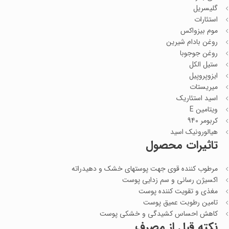
گلیسریل
استئارات
موم بیزواکس
روغن بادام شیرین
روغن جوجوبا
ستیل الکل
ایزوپروپیل
میریستات
اسید استئاریک
ویتامین E
کربومر 940
هیالورونیک اسید
تاثیرات محصول
مرطوب کننده قوی جهت پوستهای خشک و دهیدراته
اکسیژن رسانی و سم زدایی پوست
مغذی و تقویت کننده پوست
تامین رطوبت عمیق پوست
کاهش احساس کشیدگی و خشکی پوست
نکته قبل از مصرف