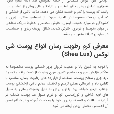
آلودگی هوا، عوامل شیمیایی از جمله داروهای ضد آکنه اشاره نمود.
همچنین عوامل روحی نظیر استرس و ناراحتی های روانی از عواملی می
باشند که پوست را کدر و خسته نشان می دهند. علایم ناشی از خشکی و
کم آبی پوست خصوصا در ناحیه صورت از احساس سفتی، زبری و
کشیدگی در موارد خفیف، قرمزی، خارش مختصر و خطوط باریک سطحی
در موارد متوسط و قرمزی، خارش شدید، شقاق، پوسته ریزی و حساسیت
در موارد پیشرفته متغیر می باشد.
معرفی کرم رطوبت رسان انواع پوست شی
لوکس (Shea Lux)
با توجه به شیوع بالا و اهمیت فراوان بروز خشکی پوست مخصوصا به
هنگام افزایش سن و به منظور تامین سریع رطوبت از دست رفته و تجدید
لایه چربی سطح پوست، استفاده از فراورده های رطوبت رسان، مناسب با
کارایی بالا و آبرسانی عمقی ترمیم و تخفیف علایم ناشی ازخشکی پوست
اجتناب ناپذیر خواهد بود. با این روش به دلیل رطوبت رسانی به سلول
های لایه شاخی و تورژسانس آنها و تورم سلول ها، پوست شاداب تر
گردیده، لطافت و انعطاف پذیری خود را به دست آورده و در هنگام لمس
آن احساس مخملی بودن ایجاد می شود.