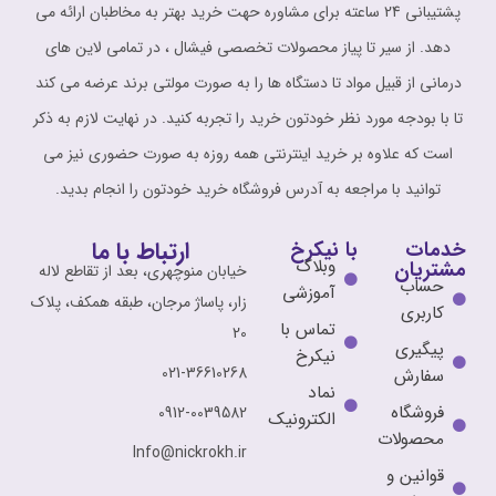
پشتیبانی 24 ساعته برای مشاوره حهت خرید بهتر به مخاطبان ارائه می
دهد. از سیر تا پیاز محصولات تخصصی فیشال ، در تمامی لاین های
درمانی از قبیل مواد تا دستگاه ها را به صورت مولتی برند عرضه می کند
تا با بودجه مورد نظر خودتون خرید را تجربه کنید. در نهایت لازم به ذکر
است که علاوه بر خرید اینترنتی همه روزه به صورت حضوری نیز می
توانید با مراجعه به آدرس فروشگاه خرید خودتون را انجام بدید.
ارتباط با ما
خدمات
با نیکرخ
وبلاگ
مشتریان
خیابان منوچهری، بعد از تقاطع لاله
حساب
آموزشی
زار، پاساژ مرجان، طبقه همکف، پلاک
کاربری
تماس با
20
پیگیری
نیکرخ
021-36610268
سفارش
نماد
فروشگاه
0912-0039582
الکترونیک
محصولات
Info@nickrokh.ir
قوانین و