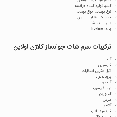
کشور مبدا برند: لهستان
کشور تولید کننده: فرانسه
نوع پوست: انواع پوست
جنسیت: اقایان و بانوان
سن : بالای 15
برند: Eveline
ترکیبات سرم شات جوانساز کلاژن اولاین
آب
گلیسرین
اتیل هگزیل استئارات
پروپاندیول
آب دریا
تری گلیسرید
کارنوزین
سرین
آلانین
گلوتامیک اسید
سرامید NG