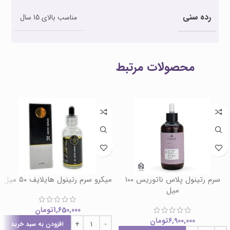
رده سنی
مناسب بالای 15 سال
محصولات مرتبط
سرم رتینول پلاس ناتوریس 100
میکرو سرم رتینول هایلایف 50 میل
میل
1,650,000
تومان
6,900,000
تومان
افزودن به سبد خرید