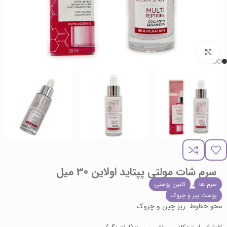
برای بزرگنمایی کلیک کنید
سرم شات مولتی پپتاید اولاین 30 میل
,
سرم ها
کابین پوستی
پوست پیر و چروک
محو خطوط ریز چین و چروک