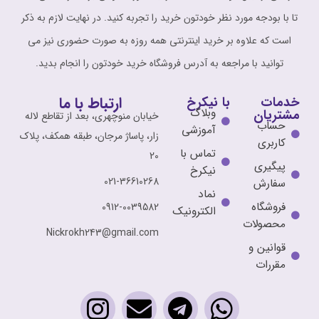
تا با بودجه مورد نظر خودتون خرید را تجربه کنید. در نهایت لازم به ذکر
است که علاوه بر خرید اینترنتی همه روزه به صورت حضوری نیز می
توانید با مراجعه به آدرس فروشگاه خرید خودتون را انجام بدید.
ارتباط با ما
خدمات
با نیکرخ
وبلاگ
مشتریان
خیابان منوچهری، بعد از تقاطع لاله
حساب
آموزشی
زار، پاساژ مرجان، طبقه همکف، پلاک
کاربری
تماس با
20
پیگیری
نیکرخ
021-36610268
سفارش
نماد
فروشگاه
0912-0039582
الکترونیک
محصولات
Nickrokh243@gmail.com
قوانین و
مقررات