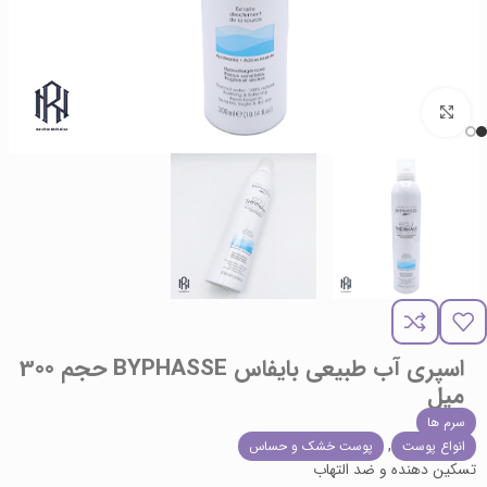
برای بزرگنمایی کلیک کنید
اسپری آب طبیعی بایفاس BYPHASSE حجم 300
میل
سرم ها
,
انواع پوست
پوست خشک و حساس
تسکین دهنده و ضد التهاب