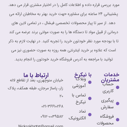
مورد بررسی قراره داده و اطلاعات کامل را در اختیار مشتری قرار می دهد.
پشتیبانی 24 ساعته برای مشاوره حهت خرید بهتر به مخاطبان ارائه می
دهد. از سیر تا پیاز محصولات تخصصی فیشال ، در تمامی لاین های
درمانی از قبیل مواد تا دستگاه ها را به صورت مولتی برند عرضه می کند
تا با بودجه مورد نظر خودتون خرید را تجربه کنید. در نهایت لازم به ذکر
است که علاوه بر خرید اینترنتی همه روزه به صورت حضوری نیز می
توانید با مراجعه به آدرس فروشگاه خرید خودتون را انجام بدید.
ارتباط با ما
خدمات
با نیکرخ
وبلاگ
مشتریان
خیابان منوچهری، بعد از تقاطع لاله
حساب
آموزشی
زار، پاساژ مرجان، طبقه همکف، پلاک
کاربری
تماس با
20
پیگیری
نیکرخ
021-36610268
سفارش
نماد
فروشگاه
0912-0039582
الکترونیک
محصولات
Nickrokh243@gmail.com