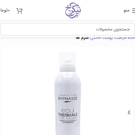
منو
0
توما
خانه
مراقبت پوست خانگی
سرم ها