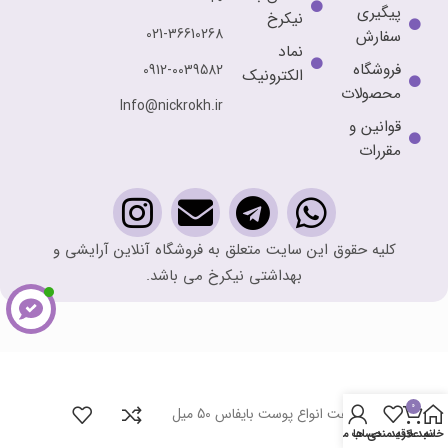
پیگیری
نیکرخ
021-36610268
سفارش
نماد
فروشگاه
0912-0039582
الکترونیک
محصولات
Info@nickrokh.ir
قوانین و
مقررات
کلیه حقوق این سایت متعلق به فروشگاه آنلاین آرایشی و
بهداشتی نیکرخ می باشد.
0
سرم لیفت انواع پوست بایفاس 50 میل
خانه
سبد خرید
علاقه مندی ها
حساب من