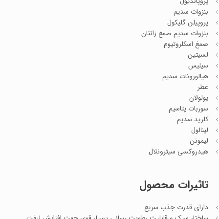
پروپاندیول
بنزوات سدیم
پروپیلن گلیکول
بنزوات سدیم صمغ زانتان
صمغ اسکلروتیوم
لسیتین
سیلیس
هیالورونات سدیم
عطر
پولولان
سوربات پتاسیم
کلرید سدیم
لینالول
لیمونن
هیدروکسی سیترونلال
تاثیرات محصول
دارای قدرت جذب سریع
ساختار سبک و قابلیت رطوبت رسانی بسیار قوی جهت افزایش لیفت