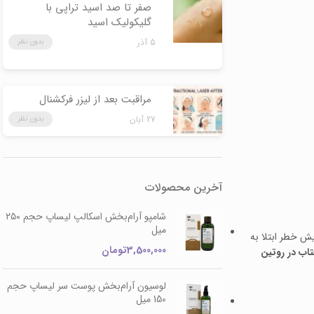
صفر تا صد اسید تراپی با
گلیکولیک اسید
5 آذر
بدون نظر
مراقبت بعد از لیزر فرکشنال
27 آبان
بدون نظر
آخرین محصولات
شامپو آرام‌بخش اسکالپ لیساپ حجم ۲۵۰
میل
ش خطر ابتلا به
3,500,000
تومان
تاب در روتین
لوسیون آرام‌بخش پوست سر لیساپ حجم
150 میل