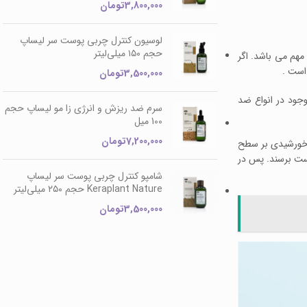
3,800,000
تومان
لوسیون کنترل چربی پوست سر لیساپ
حجم ۱۵۰ میلی‌لیتر
مهم می باشد. اگر
است .
3,500,000
تومان
جود در انواع ضد
سرم ضد ریزش و انرژی زا مو لیساپ حجم
100 میل
7,200,000
تومان
ی خورشیدی بر سطح
ست برسند. پس در
شامپو کنترل چربی پوست سر لیساپ
Keraplant Nature حجم ۲۵۰ میلی‌لیتر
3,500,000
تومان