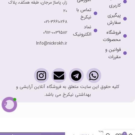
زار، پاساژ مرجان، طبقه همکف، پلاک
کاربری
تماس با
20
پیگیری
نیکرخ
021-36610268
سفارش
نماد
فروشگاه
0912-0039582
الکترونیک
محصولات
Info@nickrokh.ir
قوانین و
مقررات
کلیه حقوق این سایت متعلق به فروشگاه آنلاین آرایشی و
بهداشتی نیکرخ می باشد.
فوم
شستشوی
صورت
هیدراویت
0