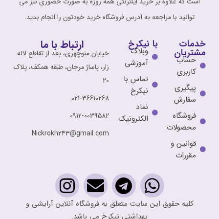
است که علاوه بر خرید اینترنتی همه روزه به صورت حضوری نیز می
توانید با مراجعه به آدرس فروشگاه خرید خودتون را انجام بدید.
ارتباط با ما
خدمات
با نیکرخ
وبلاگ
مشتریان
خیابان منوچهری، بعد از تقاطع لاله
حساب
آموزشی
زار، پاساژ مرجان، طبقه همکف، پلاک
کاربری
تماس با
20
پیگیری
نیکرخ
021-36610268
سفارش
نماد
فروشگاه
0912-0039582
الکترونیک
محصولات
Nickrokh243@gmail.com
قوانین و
مقررات
کلیه حقوق این سایت متعلق به فروشگاه آنلاین آرایشی و
بهداشتی نیکرخ می باشد.