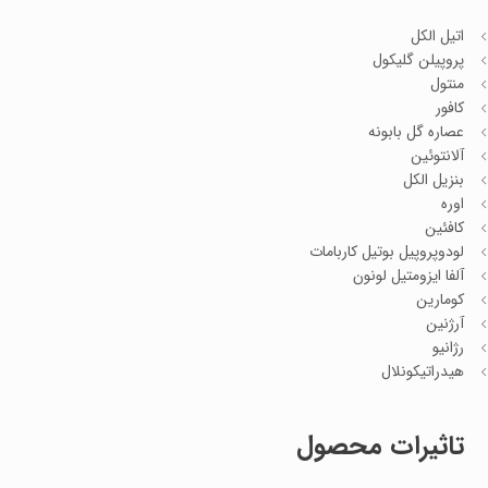
اتیل الکل
پروپیلن گلیکول
منتول
کافور
عصاره گل بابونه
آلانتوئین
بنزیل الکل
اوره
کافئین
لودوپروپیل بوتیل کاربامات
آلفا ایزومتیل لونون
کومارین
آرژنین
رژانیو
هیدراتیکونلال
تاثیرات محصول