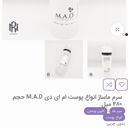
برای بزرگنمایی کلیک کنید
سرم ماساژ انواع پوست ام ای دی M.A.D حجم
480 میل
,
سرم ها
کابین پوستی
انواع پوست
بدون چربی