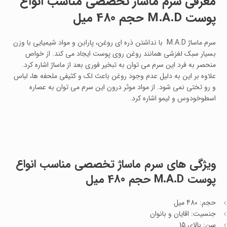
معرفی سرم ماساژ تخصصی مناسب انواع
پوست M.A.D حجم 480 میل
سرم ماساژ M.A.D با نداشتن ذره ای روغن، پارابن و مواد شیمیایی با وزن
بسیار سبک لغزشی همانند روغن روی پوست ایجاد می کند. از خواص
منحصر به فرد این سرم می توان به تبخیر فوری بعد از ماساژ اشاره کرد.
علاوه بر این به دلیل عدم وجود روغن باعث لک و کثیفی ملحفه ها، لباس
و رو تختی نمی شود. از مواد موثر درون این سرم می توان به عصاره
اسطوخودوس و لیمو اشاره کرد.
ویژگی های سرم ماساژ تخصصی مناسب انواع
پوست M.A.D حجم 480 میل
حجم: 480 میل
جنسیت: اقایان و بانوان
سن: بالای 15