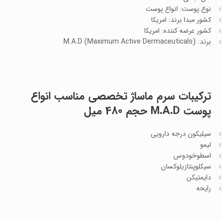
نوع پوست: انواع پوست
کشور مبدا برند: امریکا
کشور عرضه کننده: امریکا
برند: M.A.D (Maximum Active Dermaceuticals)
ترکیبات سرم ماساژ تخصصی مناسب انواع
پوست M.A.D حجم 480 میل
سیلیکون درجه دارویی
لیمو
اسطوخودوس
سیکلوپنتازیلوکسان
دایمتیکن
رایحه