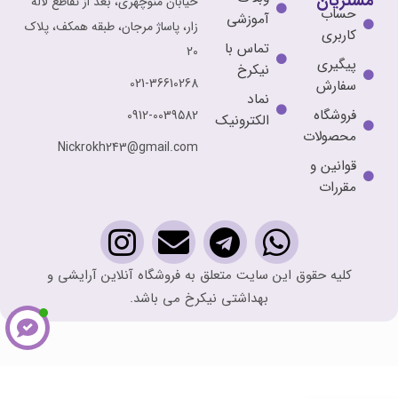
مشتریان
خیابان منوچهری، بعد از تقاطع لاله
حساب
آموزشی
زار، پاساژ مرجان، طبقه همکف، پلاک
کاربری
تماس با
20
پیگیری
نیکرخ
021-36610268
سفارش
نماد
فروشگاه
0912-0039582
الکترونیک
محصولات
Nickrokh243@gmail.com
قوانین و
مقررات
کلیه حقوق این سایت متعلق به فروشگاه آنلاین آرایشی و
بهداشتی نیکرخ می باشد.
کرم
بازسازی
کننده و