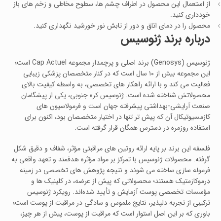
از استعمال این محصول در اطراف چشم‌ ها، سطوح مخاطی و زخم‌ های باز
خودداری کنید.
محصول را در دمای اتاق و دور از تابش نور خورشید نگهداری کنید.
درباره برند ژنوسیس
ژنوسیس (Genosys) برند اصلی و پرچمدار مجموعه Cap Actuel است؛
این مجموعه بیش از ۱۰ سال است که در کنار متخصصان پزشکی زیبایی
فعالیت می‌ کند و با ارائه راهکار های تخصصی، به‌ واسطه کیفیت بالای
محصولاتش شناخته شده است. ژنوسیس کره جنوبی، یکی از پیشگامان
صنعت آرایشی-بهداشتی پیشرفته جهان است و فرمولاسیون‌ های
کازمسیوتیکال آن که پیش‌ تر تنها در اختیار متخصصان بود، اکنون برای
استفاده روزمره در دسترس همگان قرار گرفته است.
فلسفه این برند بر پایه ارائه روتین‌ های مراقبتی مؤثر، شفاف و دقیق شکل
گرفته. محصولات ژنوسیس با تمرکز بر مواد مؤثره هدفمند و تعهد واقعی به
فرموله‌ سازی ساخته می‌ شوند و نتیجه پژوهش‌ های تخصصی در زمینه
دِرموکازمتیک هستند؛ محصولاتی که پیش از عرضه، در کلینیک‌ ها و
مؤسسات تخصصی پوست آزمایش و تأیید شده‌اند. رویکرد ژنوسیس
ترکیبی از تجربه دلپذیر، نتایج ملموس و سادگی در مراقبت از پوست است؛
باوری که بر این اصل استوار است که مراقبت از پوست، پیش از هر چیز،