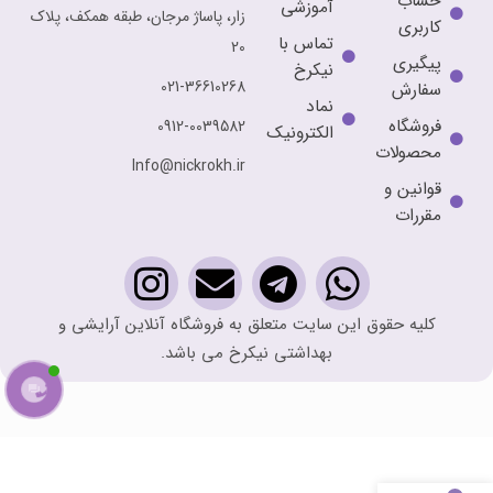
حساب
آموزشی
زار، پاساژ مرجان، طبقه همکف، پلاک
کاربری
تماس با
20
پیگیری
نیکرخ
021-36610268
سفارش
نماد
فروشگاه
0912-0039582
الکترونیک
محصولات
Info@nickrokh.ir
قوانین و
مقررات
کلیه حقوق این سایت متعلق به فروشگاه آنلاین آرایشی و
بهداشتی نیکرخ می باشد.