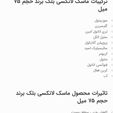
ترکیبات ماسک لاتکسی بلک برند حجم 75
میل
سوربیتول
گلیسرین
تری اتانول آمین
ستیل الکل
پروپیلن گلایکول
سالیسیلیک اسید
کربومر
منتول
فنوکسی اتانول
کربن فعال
آب
تاثیرات محصول ماسک لاتکسی بلک برند
حجم 75 میل
کاهش چربی سطح پوست