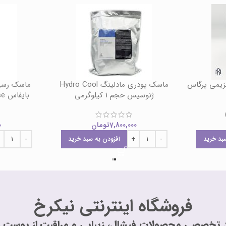
زیمی پرگاس
ماسک پودری مادلینگ Hydro Cool
ماسک رسی
ژنوسیس حجم 1 کیلوگرمی
بایفاس Byphasse حجم 150 میل
7,800,000
تومان
0
بد خرید
افزودن به سبد خرید
فروشگاه اینترنتی نیکرخ
 تخصصی محصولات فیشال، زیبایی و مراقبت از پوست و