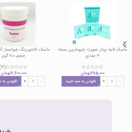
ماسک لایه بردار صورت بایومارین بسته
ماسک کانتورینگ جوانساز آن
3 عددی
حجم 200 گرم
(3)
685,000
تومان
2,400,000
تومان
افزودن به سبد خرید
افزودن به س
خرید