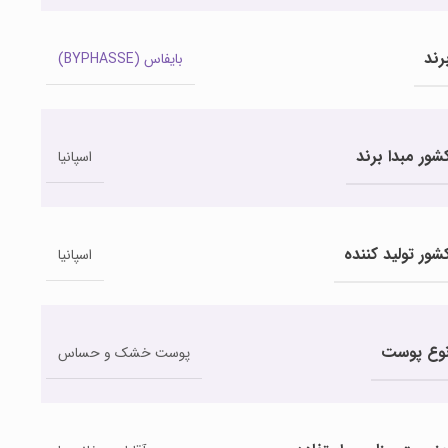
رند
بایفاس (BYPHASSE)
شور مبدا برند
اسپانیا
شور تولید کننده
اسپانیا
وع پوست
پوست خشک و حساس