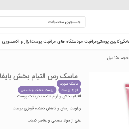
انگی
کابین پوستی
مراقبت مو
دستگاه های مراقبت پوست
ابزار و اکسسوری
ماسک رس التیام بخش بایفاس Byphasse حجم 50
ماسک صورت
,
انواع پوست
پوست خشک و حساس
التیام بخش و آرام کننده تحریکات پوست
رطوبت رسان و کاهش دهنده قرمزی پوست
غنی از مواد معدنی و عناصر کمیاب