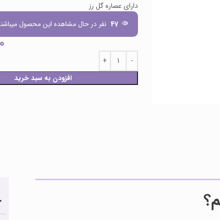
دارای عصاره گل رز
47
نفر در حال مشاهده این محصول میباشند
0
افزودن به سبد خرید
م؟
ح