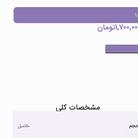
!
1,700,00
تومان
مشخصات کلی
جم
150میل