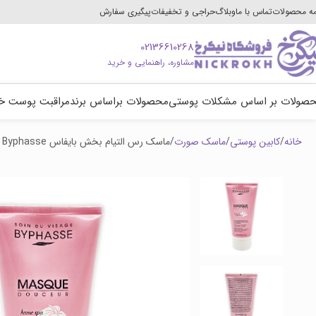
ه محصولات
تماس با ما
وبلاگ
حراجی و تخفیفات
پیگیری سفارش
02136610268
مشاوره، راهنمایی و خرید
صولات بر اساس مشکلات پوستی
محصولات براساس برند
مراقبت پوست خ
خانه
کابین پوستی
ماسک صورت
ماسک رس التیام بخش بایفاس Byphasse حجم 150 میل