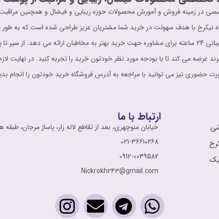
ت حرفه ای و تخصصی در زمینه فروش و آمورش محصولات حوزه زیبایی و فیشال و همچنین مر
ه نیکرخ با هدف سهولت در خرید شما مشتریان عزیز طراحی شده است که به طور مو
اطلاعات کامل را در اختیار مشتری قرار می دهد. پشتیبانی 24 ساعته برای مشاوره حهت خرید بهتر به مخاطبان
برند عرضه می کند تا با بودجه مورد نظر خودتون خرید را تجربه کنید. در نهایت لازم
ت حضوری نیز می توانید با مراجعه به آدرس فروشگاه خرید خودتون را انجام بدی
ارتباط با ما
شی
خیابان منوچهری، بعد از تقاطع لاله زار، پاساژ مرجان، طبقه ه
021-36610268
رخ
0912-0039582
نیک
Nickrokh243@gmail.com