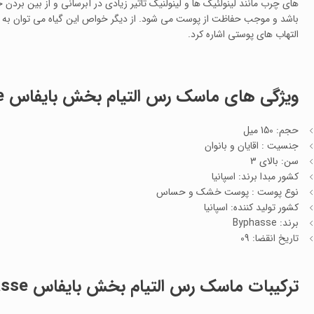
های چرب مانند لینولئیک ها و لینولنیک تاثیر زیادی در آبرسانی و از بین بر
باشد و موجب حفاظت از پوست می شود. از دیگر خواص این گیاه می توان به 
التهاب های پوستی اشاره کرد.
ویژگی های ماسک رس التیام بخش بایفاس Byphasse حجم 150 میل
حجم: 150 میل
جنسیت : اقایان و بانوان
سن: بالای 3
کشور مبدا برند: اسپانیا
نوع پوست : پوست خشک و حساس
کشور تولید کننده: اسپانیا
برند: Byphasse
تاریخ انقضا: 09
ترکیبات ماسک رس التیام بخش بایفاس Byphasse حجم 150 میل