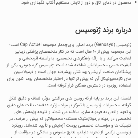
محصول در دمای اتاق و دور از تابش مستقیم آفتاب نگهداری شود.
درباره برند ژنوسیس
ژنوسیس (Genosys) برند اصلی و پرچمدار مجموعه Cap Actuel است؛
این مجموعه بیش از ۱۰ سال است که در کنار متخصصان پزشکی زیبایی
فعالیت می‌کند و با ارائه راهکارهای تخصصی، به‌واسطه اثربخشی و
کیفیت حسی محصولاتش شناخته شده است. ژنوسیس کره جنوبی، یکی از
پیشگامان صنعت آرایشی-بهداشتی پیشرفته جهان است و فرمولاسیون‌
های کازمسیوتیکال آن که پیش‌ تر تنها در اختیار متخصصان بود، اکنون برای
استفاده روزمره در دسترس همگان قرار گرفته است.
فلسفه این برند بر پایه ارائه روتین‌ های مراقبتی مؤثر، شفاف و دقیق شکل
گرفته. محصولات ژنوسیس با تمرکز بر مواد مؤثره هدفمند، بافت‌ های دقیق
و تعهد واقعی به فرموله‌ سازی ساخته می‌ شوند و نتیجه پژوهش‌ های
تخصصی در زمینه دِرموکازمتیک هستند؛ محصولاتی که پیش از عرضه، در
کلینیک‌ ها و مؤسسات تخصصی پوست آزمایش و تأیید شده‌اند. رویکرد
ژنوسیس ترکیبی از تجربه دلپذیر، نتایج ملموس و سادگی در مراقبت از