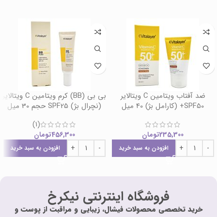
ضد آفتاب ویتامین C ویتالایر
بی بی (BB) کرم ویتامین C ویتالایر
SPF50+ (کارامل بژ) 40 میل
(نچرال بژ) SPF25 حجم 30 میل
(1)
235,300
تومان
456,300
تومان
افزودن به سبد خرید
افزودن به سبد خرید
فروشگاه اینترنتی نیکرخ
خرید تخصصی محصولات فیشال، زیبایی و مراقبت از پوست و