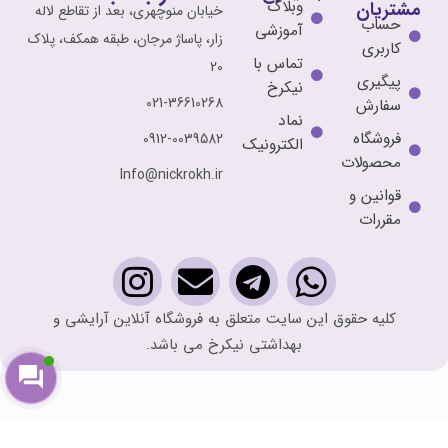
وبلاگ
مشتریان
خیابان منوچهری، بعد از تقاطع لاله
حساب
آموزشی
زار، پاساژ مرجان، طبقه همکف، پلاک
کاربری
تماس با
20
پیگیری
نیکرخ
021-36610268
سفارش
نماد
فروشگاه
0912-0039582
الکترونیک
محصولات
Info@nickrokh.ir
قوانین و
مقررات
کلیه حقوق این سایت متعلق به فروشگاه آنلاین آرایشی و
بهداشتی نیکرخ می باشد.
بی بی
کرم