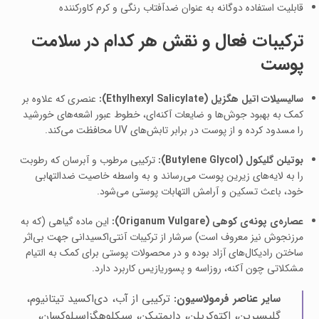
قابلیت استفاده دوگانه به عنوان ضدآفتاب رنگی و کرم کاورکننده
ترکیبات فعال و نقش هر کدام در سلامت
پوست
سالیسیلات اتیل هگزیل (Ethylhexyl Salicylate):
عنصری که علاوه بر
کمک به بهبود جوش‌ها و ضایعات آکنه‌ای، خطوط عبور اشعه‌های خورشید
را مسدود کرده و از پوست در برابر تابش‌های UV محافظت می‌کند.
بوتیلن گلیکول (Butylene Glycol):
ترکیبی مرطوب و آبرسان که رطوبت
را به لایه‌های زیرین پوست می‌رساند و به واسطه خاصیت ضدالتهابی
خود، باعث تسکین و آرامش التهابات پوستی می‌شود.
عصاره‌ی پونه‌ی کوهی (Origanum Vulgare):
این ماده گیاهی (که به
مرزنجوش نیز معروف است) سرشار از ترکیبات آنتی‌اکسیدانی جهت بی‌اثر
ساختن رادیکال‌های آزاد بوده و در محصولات پوستی برای کمک به التیام
مشکلاتی چون آکنه، روزاسه و پسوریازیس کاربرد دارد.
سایر عناصر فرمولاسیون:
ترکیبی از آب، دی‌اکسید تیتانیوم،
گلیسیرین، اکتوکریلن، دایمتیکن، سیکلوهگزاسیلوکسان،