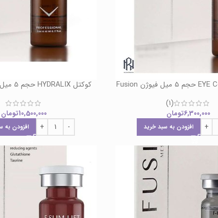
کوکتل HYDRALIX حجم 5 میل فیوژن Fusion
(1)
6,300,000
تومان
10,500,000
تومان
افزودن به سبد خرید
افزودن به س