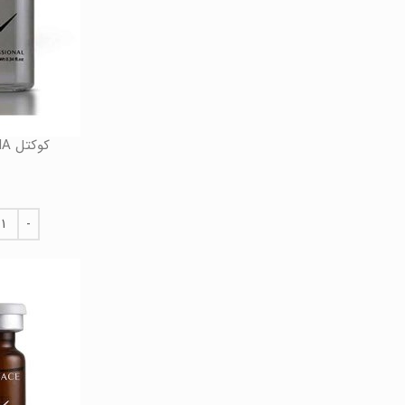
کوکتل HA حجم 10 میل فیوژن Fusion