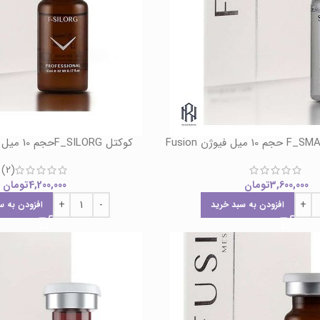
کوکتل F_SILORGحجم 10 میل فیوژن Fusion
(2)
3,600,000
تومان
4,200,000
تومان
افزودن به سبد خرید
افزودن به س