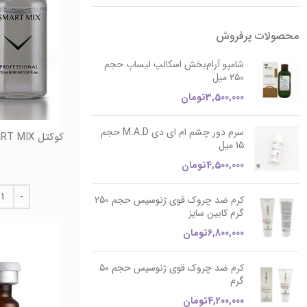
محصولات پرفروش
شامپو آرام‌بخش اسکالپ لیساپ حجم
۲۵۰ میل
3,500,000
تومان
سرم دور چشم ام ای دی M.A.D حجم
کوکتل F_SMART MIX حجم 10 میل فیوژن Fusion
15 میل
4,500,000
تومان
کرم ضد چروک قوی ژنوسیس حجم 250
گرم کابین سایز
6,800,000
تومان
کرم ضد چروک قوی ژنوسیس حجم 50
گرم
4,200,000
تومان