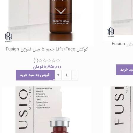
کوکتل Lift+Face حجم 5 میل فیوژن Fusion
(1)
10,750,000
تومان
بد خرید
افزودن به سبد خرید