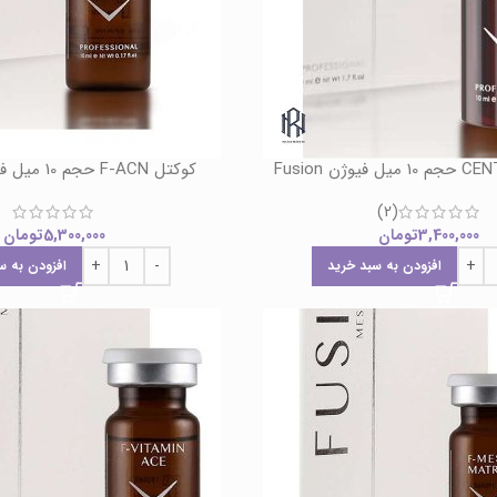
کوکتل F-ACN حجم 10 میل فیوژن Fusion
(2)
3,400,000
تومان
5,300,000
تومان
افزودن به سبد خرید
افزودن به س