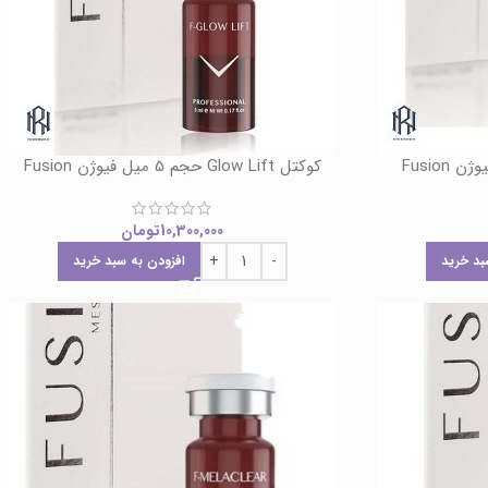
کوکتل Glow Lift حجم 5 میل فیوژن Fusion
10,300,000
تومان
بد خرید
افزودن به سبد خرید