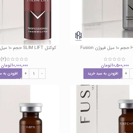
کوکتل SLIM LIFT حجم 10 میل فیوژن Fusion
(2)
10,500,000
تومان
10,000,000
تومان
افزودن به سبد خرید
افزودن به س