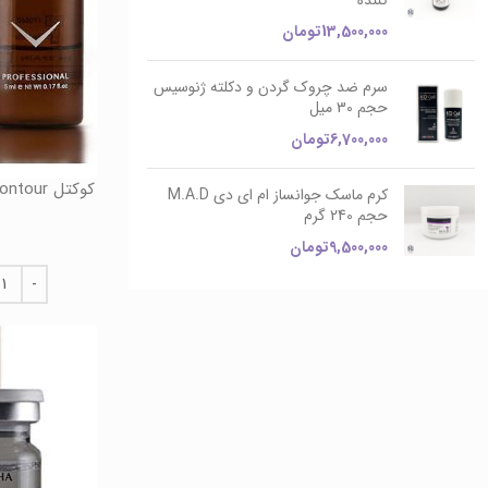
کننده
13,500,000
تومان
سرم ضد چروک گردن و دکلته ژنوسیس
حجم 30 میل
6,700,000
تومان
کوکتل EYE Contour حجم 5 میل فیوژن Fusion
کرم ماسک جوانساز ام ای دی M.A.D
حجم 240 گرم
9,500,000
تومان