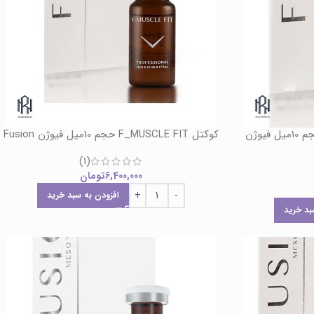
کوکتل F_MUSCLE FACTOR حجم 10میل فیوژن
کوکتل F_MUSCLE FIT حجم 10میل فیوژن Fusion
(1)
6,400,000
تومان
افزودن به سبد خرید
بد خرید