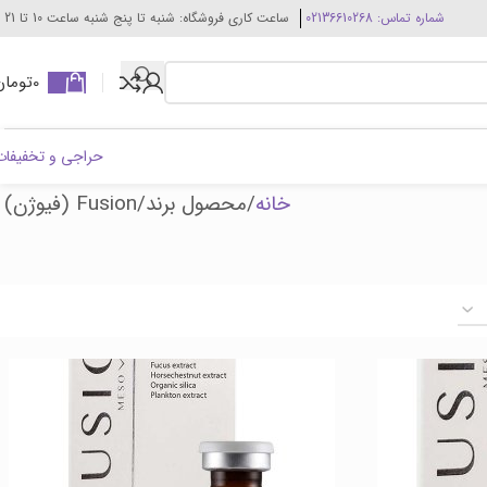
شماره تماس: 02136610268
ساعت کاری فروشگاه: شنبه تا پنج شنبه ساعت 10 تا 21
0
تومان
حراجی و تخفیفات
خانه
محصول برند
Fusion (فیوژن)