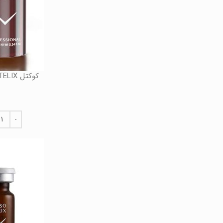
کوکتل CENTELIX حجم 10 میل فیوژن Fusion