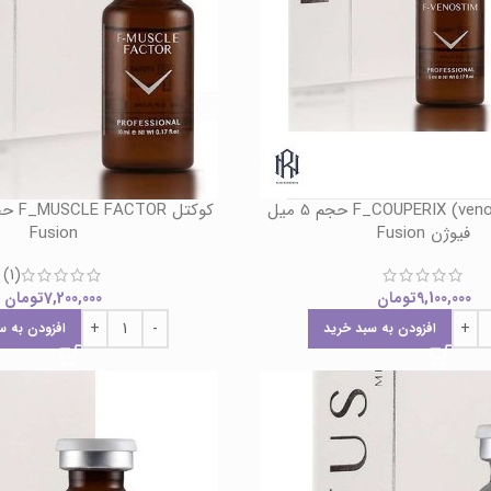
کوکتل F_COUPERIX (venostim) حجم 5 میل
فیوژن Fusion
Fusion
(1)
9,100,000
تومان
7,200,000
تومان
افزودن به سبد خرید
افزودن به س