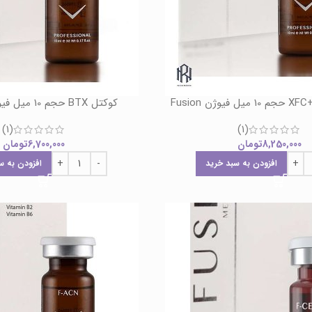
کوکتل BTX حجم 10 میل فیوژن Fusion
(1)
(1)
8,250,000
تومان
6,700,000
تومان
افزودن به سبد خرید
افزودن به س