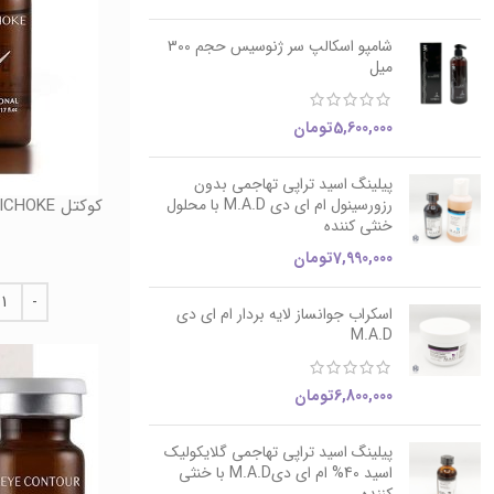
شامپو اسکالپ سر ژنوسیس حجم 300
میل
5,600,000
تومان
پیلینگ اسید تراپی تهاجمی بدون
رزورسینول ام ای دی M.A.D با محلول
کوکتل F_ARTICHOKE حجم 10 میل فیوژن Fusion
خنثی کننده
7,990,000
تومان
اسکراب جوانساز لایه بردار ام ای دی
M.A.D
6,800,000
تومان
پیلینگ اسید تراپی تهاجمی گلایکولیک
اسید 40% ام ای دیM.A.D با خنثی