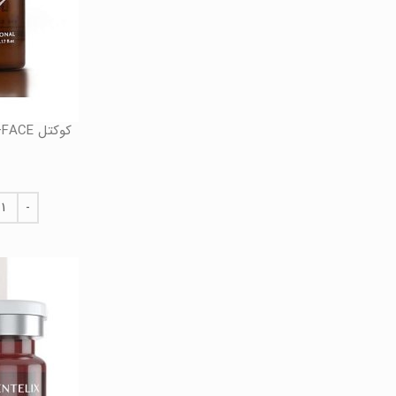
کوکتل XFC+FACE حجم 10 میل فیوژن Fusion