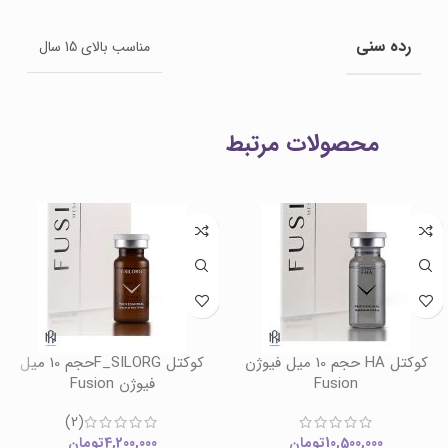
رده سنی
مناسب بالای 15 سال
محصولات مرتبط
کوکتل HA حجم 10 میل فیوژن
کوکتل F_SILORGحجم 10 میل
Fusion
فیوژن Fusion
(2)
10,500,000
تومان
4,200,000
تومان