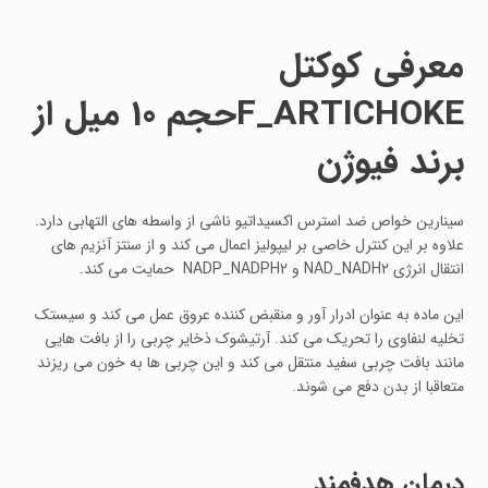
معرفی کوکتل
F_ARTICHOKEحجم 10 میل از
برند فیوژن
سینارین خواص ضد استرس اکسیداتیو ناشی از واسطه های التهابی دارد.
علاوه بر این کنترل خاصی بر لیپولیز اعمال می کند و از سنتز آنزیم های
انتقال انرژی NAD_NADH2 و NADP_NADPH2 حمایت می کند.
این ماده به عنوان ادرار آور و منقبض کننده عروق عمل می کند و سیستک
تخلیه لنفاوی را تحریک می کند. آرتیشوک ذخایر چربی را از بافت هایی
مانند بافت چربی سفید منتقل می کند و این چربی ها به خون می ریزند
متعاقبا از بدن دفع می شوند.
درمان هدفمند