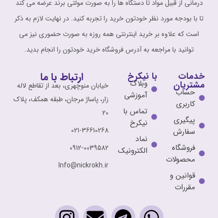
درمانی از قبیل مواد تا دستگاه ها را به صورت مولتی برند عرضه می کند
تا با بودجه مورد نظر خودتون خرید را تجربه کنید. در نهایت لازم به ذکر
است که علاوه بر خرید اینترنتی همه روزه به صورت حضوری نیز می
توانید با مراجعه به آدرس فروشگاه خرید خودتون را انجام بدید.
ارتباط با ما
خدمات
با نیکرخ
وبلاگ
مشتریان
خیابان منوچهری، بعد از تقاطع لاله
حساب
آموزشی
زار، پاساژ مرجان، طبقه همکف، پلاک
کاربری
تماس با
20
پیگیری
نیکرخ
021-36610268
سفارش
نماد
فروشگاه
0912-0039582
الکترونیک
محصولات
Info@nickrokh.ir
قوانین و
مقررات