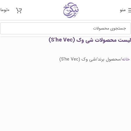
منو
0
توما
لیست محصولات شی وک (S’he Vec)
خانه
محصول برند
شی وک (S’he Vec)