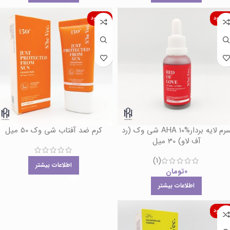
اموجود
ناموجود
سرم لایه بردارAHA 10% شی وک (رد
کرم ضد آفتاب شی وک 50 میل
آف لاو) 30 میل
(1)
اطلاعات بیشتر
0
تومان
اطلاعات بیشتر
اموجود