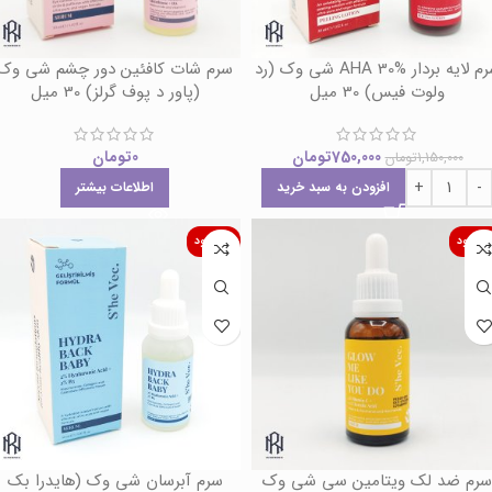
سرم لایه بردار AHA 30% شی وک (رد
سرم شات کافئین دور چشم شی وک
ولوت فیس) 30 میل
(پاور د پوف گرلز) 30 میل
750,000
تومان
0
تومان
1,150,000
تومان
افزودن به سبد خرید
اطلاعات بیشتر
اموجود
ناموجود
سرم ضد لک ویتامین سی شی وک
سرم آبرسان شی وک (هایدرا بک