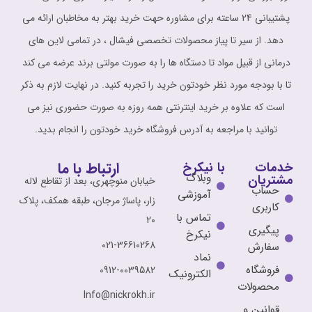
پشتیبانی 24 ساعته برای مشاوره حهت خرید بهتر به مخاطبان ارائه می
دهد. از سیر تا پیاز محصولات تخصصی فیشال ، در تمامی لاین های
درمانی از قبیل مواد تا دستگاه ها را به صورت مولتی برند عرضه می کند
تا با بودجه مورد نظر خودتون خرید را تجربه کنید. در نهایت لازم به ذکر
است که علاوه بر خرید اینترنتی همه روزه به صورت حضوری نیز می
توانید با مراجعه به آدرس فروشگاه خرید خودتون را انجام بدید.
ارتباط با ما
خدمات
با نیکرخ
وبلاگ
مشتریان
خیابان منوچهری، بعد از تقاطع لاله
حساب
آموزشی
زار، پاساژ مرجان، طبقه همکف، پلاک
کاربری
تماس با
20
پیگیری
نیکرخ
021-36610268
سفارش
نماد
فروشگاه
0912-0039582
الکترونیک
محصولات
Info@nickrokh.ir
قوانین و