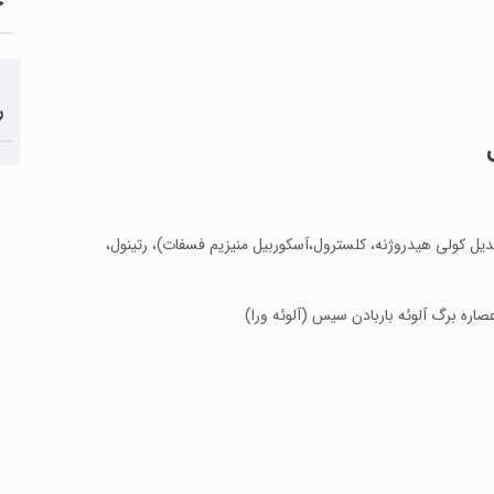
ج
ر
تیدیل کولی هیدروژنه، کلسترول،آسکوربیل منیزیم فسفات)، رتینول،