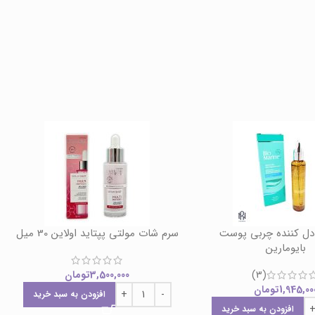
دل کننده چربی پوست
سرم شات مولتی پپتاید اولاین 30 میل
بایومارین
(3)
3,500,000
تومان
1,945,00
تومان
افزودن به سبد خرید
افزودن به سبد خرید