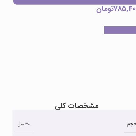
785,40
تومان
مشخصات کلی
جم
30 میل