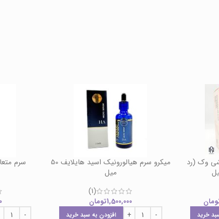
ایه بردار AHA 30% شی وک (رد
میکرو سرم هیالورونیک اسید هایلایف 50
سرم متعا
میل
(1)
ومان
1,500,000
تومان
0
بد خرید
افزودن به سبد خرید