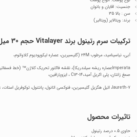
نوع پوست: انواع پوست
جنسیت: اقایان و بانوان
سن : بالا 35
برند: ویتالایر (ویتالیر)
ترکیبات
سرم رتینول برند Vitalayer حجم 30 میل
آبی، نیاسینامید، مرطوب 24M (گلیسیرین، عصاره لیکوپودیوم کلاواتوم،
Imperataعصاره ریشه سیلندریکا)، نقشه فاکتور تحریک کلاژن™ (خط فسفا
صمغ زانتان، پلی اکریل آمید،C13-14 ، ایزوپارافین،
laureth-7، اتیل هگزیل گلیسیرین، فنوکسی اتانول، پانتنول، توکوفریل استات، عصاره برگ آلوئه باربادن سیس (آلوئه ورا)
تاثیرات محصول
حاوی 0.5 درصد رتینول