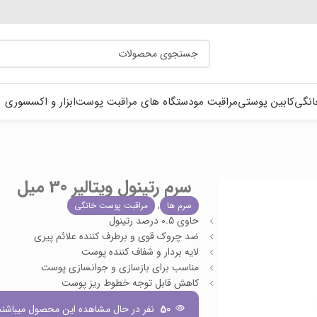
انگی
کابین پوستی
مراقبت مو
دستگاه های مراقبت پوست
ابزار و اکسسوری
سرم رتینول ویتالیر 30 میل
,
سرم ها
مراقبت پوست خانگی
حاوی 0.5 درصد رتینول
ضد چروک قوی و برطرف کننده علائم پیری
لایه بردار و شفاف کننده پوست
مناسب برای بازسازی و جوانسازی پوست
کاهش قابل توجه خطوط ریز پوست
50
نفر در حال مشاهده این محصول میباشند