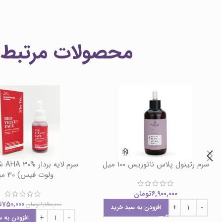
محصولات مرتبط
سرم رتینول پلاس ناتوریس 100 میل
سرم ل
ولوت فیس) 30 میل
6,900,000
تومان
750,000
ت
1,150,000
تومان
افزودن به سبد خرید
افزودن به س