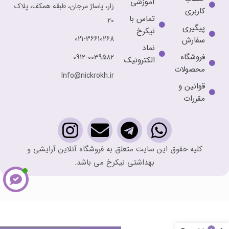
آموزشی
زار، پاساژ مرجان، طبقه همکف، پلاک
کاربری
تماس با
20
پیگیری
نیکرخ
021-36610268
سفارش
نماد
فروشگاه
0912-0039582
الکترونیک
محصولات
Info@nickrokh.ir
قوانین و
مقررات
کلیه حقوق این سایت متعلق به فروشگاه آنلاین آرایشی و
بهداشتی نیکرخ می باشد.
سرم
مولتی
پپتاید