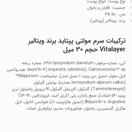
نوع پوست: انواع پوست
جنسیت: اقایان و بانوان
سن : بالا 35
برند: ویتالایر (ویتالیر)
ترکیبات
سرم مولتی پپتاید برند ویتالیر
Vitalayer حجم 30 میل
آبی، عصاره مرطوب 24m lycopodium clavatum، عصاره ریشه
imperata cylindrica)، Calmosensine™ sp (laureth-3، هیدروکسی
اتیل سلولز، استیل دی پپتید-1 ستیل استر)، نیاسینامید، Majestem™
(lontopodium alpinum callus عصاره)، بوتیلن گلیکول
(Tammiclenexyol) گلیکول، کاپریلیل گلیکول، N-پروپیل پالمیتول تری
پپتید-56 استات)، صمغ زانتان، پلی آکریل آمید، ایزوپارافین C13-14،
laureth-7، Argireline® (استیل هگزاپپتید-8)، فنوکسی اتانول، اتیل
هگزیل گلیسیرین، پانتنول، هیالورونات سدیم، توکوفریل استات