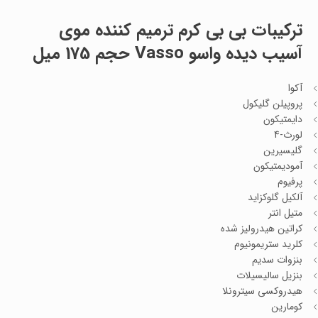
ترکیبات بی بی کرم ترمیم کننده موی
آسیب دیده واسو Vasso حجم 175 میل
آکوا
پروپیلن گلیکول
دایمتیکون
لورث-4
گلیسیرین
آمودیمتیکون
پرفیوم
آلکیل گلوکزاید
متیل انتر
کراتین هیدرولیز شده
کلرید ستریمونیوم
بنزوات سدیم
بنزیل سالیسیلات
هیدروکسی سیترونلا
کومارین