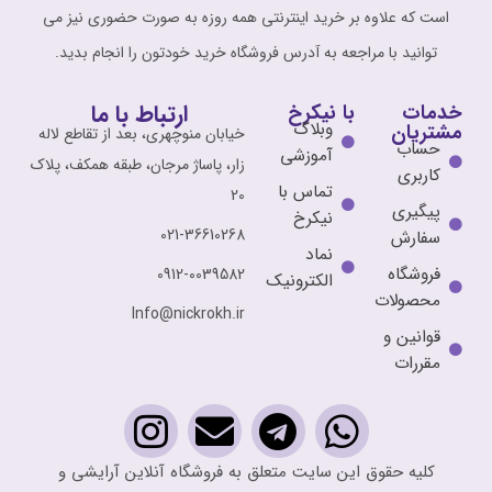
است که علاوه بر خرید اینترنتی همه روزه به صورت حضوری نیز می
توانید با مراجعه به آدرس فروشگاه خرید خودتون را انجام بدید.
ارتباط با ما
خدمات
با نیکرخ
وبلاگ
مشتریان
خیابان منوچهری، بعد از تقاطع لاله
حساب
آموزشی
زار، پاساژ مرجان، طبقه همکف، پلاک
کاربری
تماس با
20
پیگیری
نیکرخ
021-36610268
سفارش
نماد
فروشگاه
0912-0039582
الکترونیک
محصولات
Info@nickrokh.ir
قوانین و
مقررات
کلیه حقوق این سایت متعلق به فروشگاه آنلاین آرایشی و