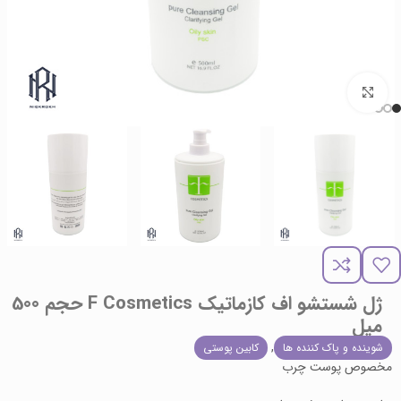
برای بزرگنمایی کلیک کنید
ژل شستشو اف کازماتیک F Cosmetics حجم 500
میل
,
شوینده و پاک کننده ها
کابین پوستی
مخصوص پوست چرب