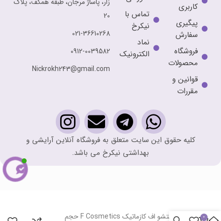
زار، پاساژ مرجان، طبقه همکف، پلاک
کاربری
تماس با
20
پیگیری
نیکرخ
021-36610268
سفارش
نماد
فروشگاه
0912-0039582
الکترونیک
محصولات
Nickrokh243@gmail.com
قوانین و
مقررات
کلیه حقوق این سایت متعلق به فروشگاه آنلاین آرایشی و
بهداشتی نیکرخ می باشد.
ژل شستشو اف کازماتیک F Cosmetics حجم
0