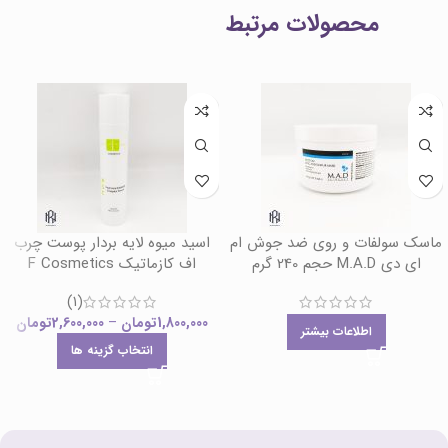
محصولات مرتبط
ماسک سولفات و روی ضد جوش ام
اسید میوه لایه بردار پوست چرب
ای دی M.A.D حجم 240 گرم
اف کازماتیک F Cosmetics
(1)
1,800,000
تومان
–
2,600,000
تومان
اطلاعات بیشتر
انتخاب گزینه ها