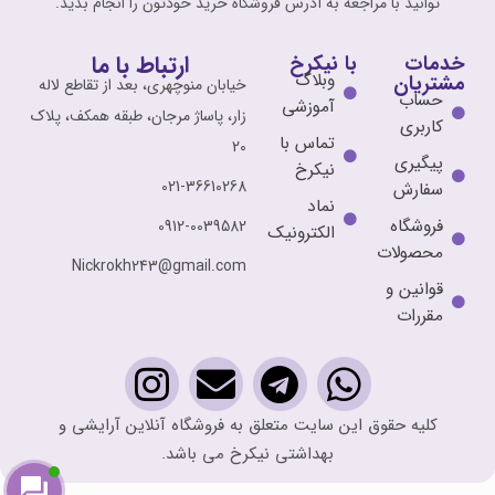
توانید با مراجعه به آدرس فروشگاه خرید خودتون را انجام بدید.
ارتباط با ما
خدمات
با نیکرخ
وبلاگ
مشتریان
خیابان منوچهری، بعد از تقاطع لاله
حساب
آموزشی
زار، پاساژ مرجان، طبقه همکف، پلاک
کاربری
تماس با
20
پیگیری
نیکرخ
021-36610268
سفارش
نماد
فروشگاه
0912-0039582
الکترونیک
محصولات
Nickrokh243@gmail.com
قوانین و
مقررات
کلیه حقوق این سایت متعلق به فروشگاه آنلاین آرایشی و
بهداشتی نیکرخ می باشد.