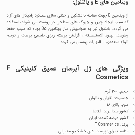
ویتامین های E و پانتنول:
از ویتامین E جهت مقابله با تشکیل و خنثی سازی عملکرد رادیکال های آزاد
که سبب ایجاد چین و چروک های سطحی در پوست می شوند، استفاده
می گردد. پانتنول نیز به عنوانپیش ساز ویتامین B5 بوده که سبب حفظ
رطوبت، بهبود الاستیسیته ، افزایش پوسته ریزی طبیعی پوست و ترمیم
انواع متعددی از التهابات پوستی می گردد.
ویژگی های ژل آبرسان عمیق کلینیکی F
Cosmetics
حجم: 200 گرم
جنسیت: اقایان و بانوان
سن: بالای 18
کشور مبدا برند: ایتالیا
کشور عرضه کننده: ایران
برند: F Cosmetics
مناسب برای: پوست های خشک و معمولی