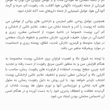
کم از جمله تشنگی ها طولانی مدت و از عوامل بیرونی می توان به عوامل
فیزیکی از جمله تغییرات ناگهانی هوا، آفتاب، باد، رطوبت کم، سرما و گرما،
آلودگی هوا، عوامل شیمیایی از جمله داروهای ضد آکنه اشاره نمود.
همچنین عوامل روحی نظیر استرس و ناراحتی های روانی از عواملی می
باشند که پوست را کدر و خسته نشان می دهند. علایم ناشی از خشکی و
کم آبی پوست خصوصا در ناحیه صورت از احساس سفتی، زبری و
کشیدگی در موارد خفیف، قرمزی، خارش مختصر و خطوط باریک سطحی
در موارد متوسط و قرمزی، خارش شدید، شقاق، پوسته ریزی و حساسیت
در موارد پیشرفته متغیر می باشد.
با توجه به شیوع بالا و اهمیت فراوان بروز خشکی پوست مخصوصا به
هنگام افزایش سن و به منظور تامین سریع رطوبت از دست رفته و تجدید
لایه چربی سطح پوست، استفاده از فراورده های رطوبت رسان، مناسب با
کارایی بالا و آبرسانی عمقی ترمیم و تخفیف علایم ناشی ازخشکی پوست
اجتناب ناپذیر خواهد بود. با این روش به دلیل رطوبت رسانی به سلول
های لایه شاخی و تورژسانس آنها و تورم سلول ها، پوست شاداب تر
گردیده، لطافت و انعطاف پذیری خود را به دست آورده و در هنگام لمس
آن احساس مخملی بودن ایجاد می شود.