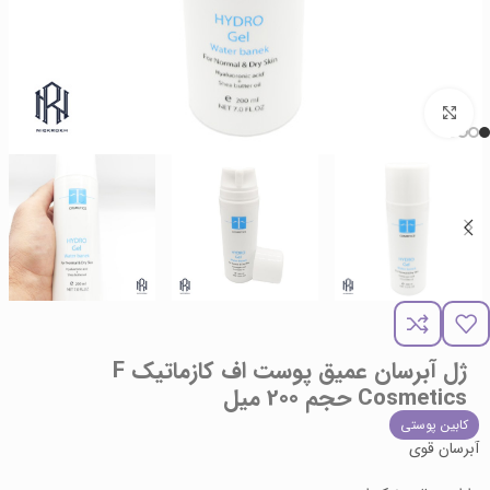
برای بزرگنمایی کلیک کنید
ژل آبرسان عمیق پوست اف کازماتیک F
Cosmetics حجم 200 میل
کابین پوستی
آبرسان قوی