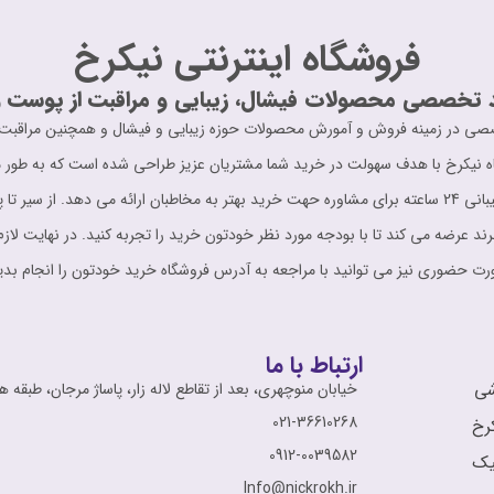
فروشگاه اینترنتی نیکرخ
 تخصصی محصولات فیشال، زیبایی و مراقبت از پوست و
ت حرفه ای و تخصصی در زمینه فروش و آمورش محصولات حوزه زیبایی و فیشال و همچنین مر
ه نیکرخ با هدف سهولت در خرید شما مشتریان عزیز طراحی شده است که به طور مو
اطلاعات کامل را در اختیار مشتری قرار می دهد. پشتیبانی 24 ساعته برای مشاوره حهت خرید بهتر به مخاطبان
برند عرضه می کند تا با بودجه مورد نظر خودتون خرید را تجربه کنید. در نهایت لازم
ت حضوری نیز می توانید با مراجعه به آدرس فروشگاه خرید خودتون را انجام بدی
ارتباط با ما
شی
خیابان منوچهری، بعد از تقاطع لاله زار، پاساژ مرجان، طبقه ه
021-36610268
رخ
0912-0039582
نیک
Info@nickrokh.ir