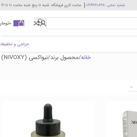
شماره تماس: 02136610268
ساعت کاری فروشگاه: شنبه تا پنج شنبه ساعت 10 تا 21
0
تومان
حراجی و تخفیفات
خانه
محصول برند
نیواکسی (NIVOXY)