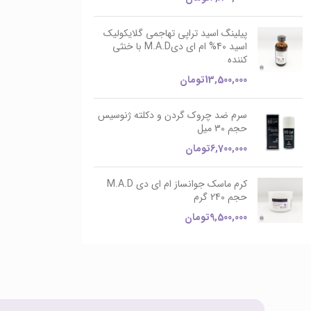
پیلینگ اسید تراپی تهاجمی گلایکولیک
اسید 40% ام ای دیM.A.D با خنثی
کننده
13,500,000
تومان
سرم ضد چروک گردن و دکلته ژنوسیس
حجم 30 میل
6,700,000
تومان
کرم ماسک جوانساز ام ای دی M.A.D
حجم 240 گرم
9,500,000
تومان