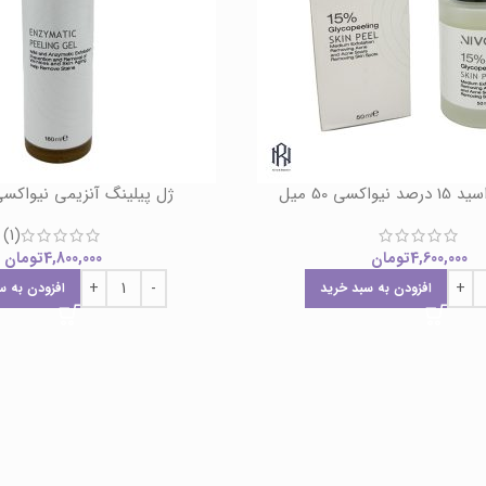
اکسی 50 میل
ژل پیلینگ آنزیمی نیواکسی 180 م
(1)
4,600,000
تومان
4,800,000
تومان
افزودن به سبد خرید
افزودن به س