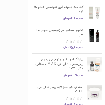
کرم ضد چروک قوی ژنوسیس حجم 50
گرم
4,200,000
تومان
شامپو اسکالپ سر ژنوسیس حجم 300
میل
5,600,000
تومان
پیلینگ اسید تراپی تهاجمی بدون
رزورسینول ام ای دی M.A.D با محلول
خنثی کننده
7,990,000
تومان
اسکراب جوانساز لایه بردار ام ای دی
M.A.D
6,800,000
تومان