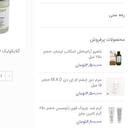
رده سنی
محصولات پرفروش
گلایکولیک اسید 15 درصد نیو
شامپو آرام‌بخش اسکالپ لیساپ حجم
۲۵۰ میل
3,500,000
تومان
سرم دور چشم ام ای دی M.A.D حجم
15 میل
4,500,000
تومان
کرم ضد چروک قوی ژنوسیس حجم 250
گرم کابین سایز
6,800,000
تومان