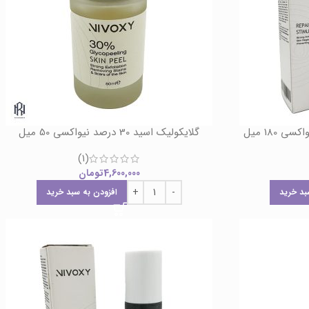
 180 میل
گلایکولیک اسید 30 درصد نیواکسی 50 میل
(1)
4,600,000
تومان
بد خرید
افزودن به سبد خرید