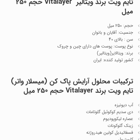
تایم ویت برند ویتالیر Vitalayer حجم 250
میل
حجم: 250 میل
جنسیت: آقایان و بانوان
سن : بالای 40
نوع پوست: پوست های دارای چین و چروک
برند: ویتالایر(ویتالیر)
کشور تولید کننده: ایران
ترکیبات
محلول آرایش پاک کن (میسلار واتر)
تایم ویت برند Vitalayer حجم 250 میل
آب دیونیزه
دی سدیم کوکوئیل گلوتامات
عصاره لیکوپودیوم
زینک گلوکونات
فسفاتیدیل کولین هیدروژنه
کلسترول