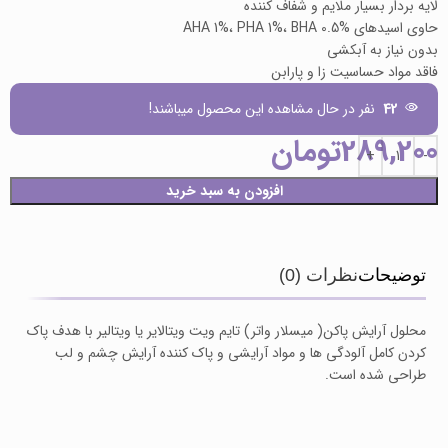
لایه بردار بسیار ملایم و شفاف کننده
حاوی اسیدهای AHA 1%، PHA 1%، BHA 0.5%
بدون نیاز به آبکشی
فاقد مواد حساسیت زا و پارابن
42
نفر در حال مشاهده این محصول میباشند!
289,200
تومان
افزودن به سبد خرید
توضیحات
نظرات (0)
محلول آرایش پاکن( میسلار واتر) تایم ویت ویتالایر یا ویتالیر با هدف پاک
کردن کامل آلودگی ها و مواد آرایشی و پاک کننده آرایش چشم و لب
طراحی شده است.