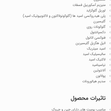
منیزیم آسکوربیل فسفات
لوریل گلوکزاید
پلی هیدروکسی اسید ها (گلوکونولاکتون و لاکتوبیوتیک اسید)
گلیسیرن
گلوکونات روی
دکسپانتنول
فنوکسی اتانول
اتیل هگزیل گلیسیرین
اسید سیتریک
سالیسیلیک اسید
لاکتیک اسید
نیاسینامید
آلانتوئین
پولالون
سدیم هیالورونات
تاثیرات محصول
مناسب پوست های دارای چین و چروک