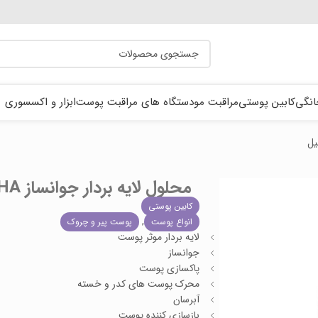
انگی
کابین پوستی
مراقبت مو
دستگاه های مراقبت پوست
ابزار و اکسسوری
محلول لایه بردار جوانساز PHA ناتوریس (مرحله اول) 100 میل
کابین پوستی
,
انواع پوست
پوست پیر و چروک
لایه بردار موثر پوست
جوانساز
پاکسازی پوست
محرک پوست های کدر و خسته
آبرسان
بازسازی کننده پوست