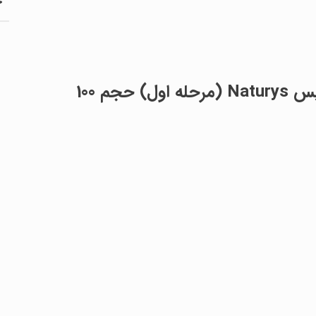
ج
محلول لایه بردار جوانساز PHA ناتوریس Naturys (مرحله اول) حجم 100