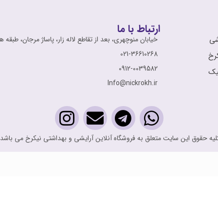
ارتباط با ما
شی
خیابان منوچهری، بعد از تقاطع لاله زار، پاساژ مرجان، طبقه ه
021-36610268
رخ
0912-0039582
نیک
Info@nickrokh.ir
لیه حقوق این سایت متعلق به فروشگاه آنلاین آرایشی و بهداشتی نیکرخ می باشد.