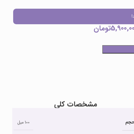
!
5,900,0
تومان
مشخصات کلی
جم
100 میل