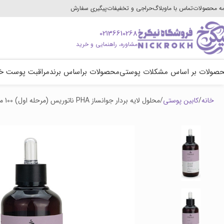
ه محصولات
تماس با ما
وبلاگ
حراجی و تخفیفات
پیگیری سفارش
02136610268
مشاوره، راهنمایی و خرید
صولات بر اساس مشکلات پوستی
محصولات براساس برند
مراقبت پوست خ
خانه
کابین پوستی
محلول لایه بردار جوانساز PHA ناتوریس (مرحله اول) 100 میل