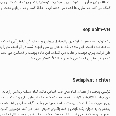
انعطاف پذیری آن می شود. این اسید یک کربوهیدرات پیچیده است که بر روی 
کمک می کند. به سلول ها اجازه می دهد آب را حفظ کنند و به بازیابی بافت 
Sepicalm-VG:
یک ترکیب منحصر به فرد بین پالیمیتول پرولین و عصاره گل نیلوفر آبی است
ساخته شده است. این ماده رنگدانه های پوستی ایجاد شده در اثر اشعه ماورا 
طور فرایند پیری پوست را عقب می اندازد. این ماده پوست را تسکین می دهد و 
که در اثر استرس ایجاد می شود را تا 45% کاهش می دهد.
Sedaplant richter:
ترکیبی پیچیده از عصاره گیاه های ضد التهابی مانند گیاه سداب ریشتر، رازیانه،
این مواد با آلانتوئین ترکیب شده است که خود یک آبرسان عالی و تسکین د
برای تقویت حفظ تعادل پوست سالم توصیه می شود. گیاه سداب ریشتر هم 
بومادران به عنوان یک قابض و ضد باکتری طبیعی عمل می کند. مومیایی کردن 
به بهبود زخم کمک می کند. رازک به سفت شدن و تسکین پوست بالغ کمک می