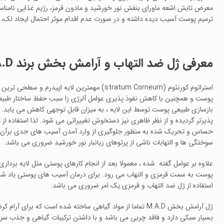
معرض تابش اشعه ماورای بنفش نور خورشید و مادون قرمز، رژیم غذایی نامن
ترمیم پوست آسیب دیده داشته و در صورت عدم اقدام موثر احتمال ایجاد لک،
معرفی ژل ضد التهاب و آرامش بخش برند M.A.D
استراتوم کورنئوم (stratum Corneum) مهمترین لایه
پوست و همچنین با کاهش نفوذ پذیری عوامل آلرژی زا سبب حفظ ساختار طبیع
بازسازی طبیعی پوست توسط این لایه ، به میزان قابل توجهی کاهش می یابد
پذیرتر گردیده و از نظر ظاهری نیز دستخوش تغییراتی می شود. لذا استفاده از 
حساس و تحریک شده به منظور جلوگیری از وارد آمدن آسیب های جدی برآن ، کمک
سوختگی ها و التهابات ناشی از پرتوهای زیانبار نور خورشید ضروری می باشد.
علاوه بر عوامل گفته شده ، معمولا بعد از انجام کارهای پوستی مثل لایه برداری
پوست به سمت قرمزی و التهاب می رود. برای درمان آسیب های پوستی یاد شده 
استفاده از ژل ضد التهاب و قرمزی یک امر ضروری می باشد.
ژل آرامش بخش M.A.D تماما از مواد گیاهی ساخته شده است که ب
بسیار سبکی دارد و فاقد چربی می باشد و با داشتن ترکیبات گیاهی و جذب سر