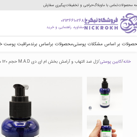
ه محصولات
تماس با ما
وبلاگ
حراجی و تخفیفات
پیگیری سفارش
02136610268
مشاوره، راهنمایی و خرید
صولات بر اساس مشکلات پوستی
محصولات براساس برند
مراقبت پوست خ
خانه
کابین پوستی
ژل ضد التهاب و آرامش بخش ام ای دی M.A.D حجم 120 میل