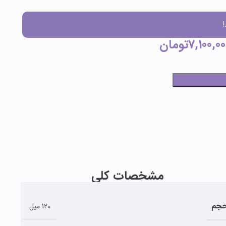
7,100,00
تومان
مشخصات کلی
جم
120 میل