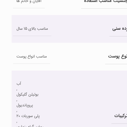
نسیت مناسب استفاده
آقایان و خانم ها
ده سنی
مناسب بالای 15 سال
وع پوست
مناسب انواع پوست
آب
,
بوتیلن گلیکول
,
پروپاندیول
,
رکیبات
پلی سوربات 20
,
روغن گیاه رزماری