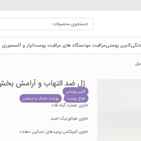
انگی
کابین پوستی
مراقبت مو
دستگاه های مراقبت پوست
ابزار و اکسسوری
ژل ضد التهاب و آرامش بخش ام ای دی .D
کابین پوستی
,
انواع پوست
پوست خشک و حساس
حاوی عصاره گیاه قات
حاوی هیالورنیک اسید
حاوی کمپلکس پپتیدهای تسکین دهنده