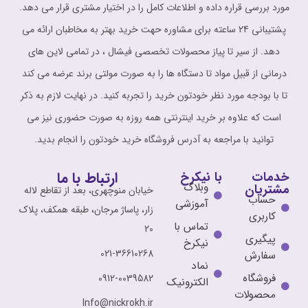
مورد بررسی قراره داده و اطلاعات کامل را در اختیار مشتری قرار می دهد.
پشتیبانی 24 ساعته برای مشاوره حهت خرید بهتر به مخاطبان ارائه می
دهد. از سیر تا پیاز محصولات تخصصی فیشال ، در تمامی لاین های
درمانی از قبیل مواد تا دستگاه ها را به صورت مولتی برند عرضه می کند
تا با بودجه مورد نظر خودتون خرید را تجربه کنید. در نهایت لازم به ذکر
است که علاوه بر خرید اینترنتی همه روزه به صورت حضوری نیز می
توانید با مراجعه به آدرس فروشگاه خرید خودتون را انجام بدید.
ارتباط با ما
خدمات
با نیکرخ
وبلاگ
مشتریان
خیابان منوچهری، بعد از تقاطع لاله
حساب
آموزشی
زار، پاساژ مرجان، طبقه همکف، پلاک
کاربری
تماس با
20
پیگیری
نیکرخ
021-36610268
سفارش
نماد
فروشگاه
0912-0039582
الکترونیک
محصولات
Info@nickrokh.ir