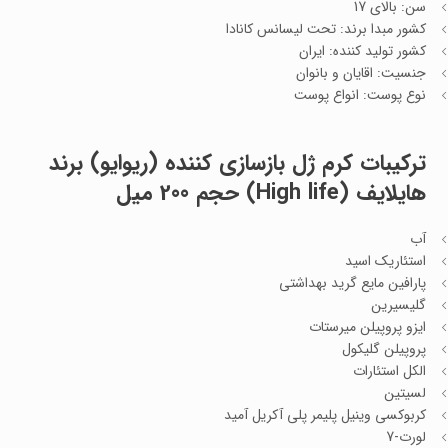
سن: بالای 17
کشور مبدا برند: تحت لیسانس کانادا
کشور تولید کننده: ایران
جنسیت: اقایان و بانوان
نوع پوست: انواع پوست
ترکیبات
کرم ژل بازسازی کننده (ریوایو) برند
هایلایف (High life) حجم 200 میل
آب
استئاریک اسید
پارافین مایع گرید بهداشتی
گلیسیرین
ایزو پروپیلن میرستات
پروپیلن گلیکول
الکل استئارات
لسیتین
کربوکسی وینیل پلیمر پلی آکریل آمید
لورت-7