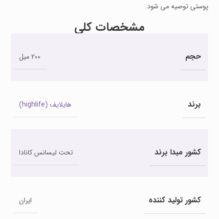
پوستی توصیه می شود.
مشخصات کلی
حجم
200 میل
برند
هایلایف (highlife)
کشور مبدا برند
تحت لیسانس کانادا
کشور تولید کننده
ایران