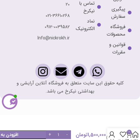
تماس با
20
پیگیری
نیکرخ
021-36610268
سفارش
نماد
فروشگاه
0912-0039582
الکترونیک
محصولات
Info@nickrokh.ir
قوانین و
مقررات
کلیه حقوق این سایت متعلق به فروشگاه آنلاین آرایشی و
بهداشتی نیکرخ می باشد.
کرم ژل
بازسازی
کننده
0
1,500,000
تومان
افزودن به
(ریوایو)