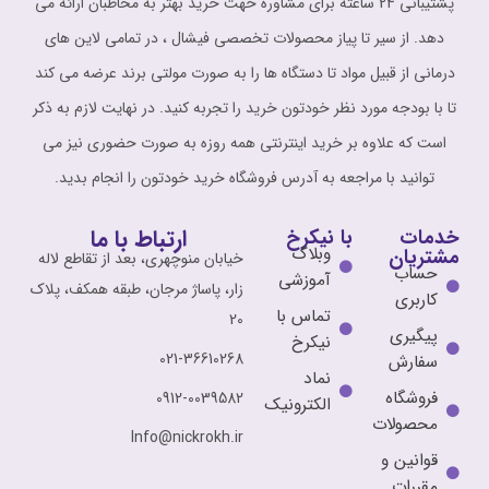
پشتیبانی 24 ساعته برای مشاوره حهت خرید بهتر به مخاطبان ارائه می
دهد. از سیر تا پیاز محصولات تخصصی فیشال ، در تمامی لاین های
درمانی از قبیل مواد تا دستگاه ها را به صورت مولتی برند عرضه می کند
تا با بودجه مورد نظر خودتون خرید را تجربه کنید. در نهایت لازم به ذکر
است که علاوه بر خرید اینترنتی همه روزه به صورت حضوری نیز می
توانید با مراجعه به آدرس فروشگاه خرید خودتون را انجام بدید.
ارتباط با ما
خدمات
با نیکرخ
وبلاگ
مشتریان
خیابان منوچهری، بعد از تقاطع لاله
حساب
آموزشی
زار، پاساژ مرجان، طبقه همکف، پلاک
کاربری
تماس با
20
پیگیری
نیکرخ
021-36610268
سفارش
نماد
فروشگاه
0912-0039582
الکترونیک
محصولات
Info@nickrokh.ir
قوانین و
مقررات