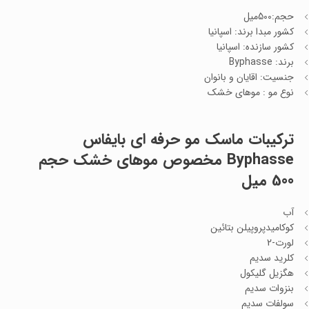
حجم:500میل
کشور مبدا برند: اسپانیا
کشور سازنده: اسپانیا
برند: Byphasse
جنسیت: اقایان و بانوان
نوع مو : موهای خشک
ترکیبات
ماسک مو حرفه ای بایفاس
Byphasse مخصوص موهای خشک حجم
500 میل
آب
کوکامیدپروپیلن بتائین
لورت-2
کلرید سدیم
هگزیل گلیکول
بنزوات سدیم
سولفات سدیم